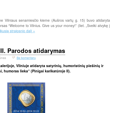
ame Vilniaus senamiesčio kieme (Aušros vartų g. 15) buvo atidaryta
sas “Welcome to Vilnius. Give us your money!” (liet. „Sveiki atvykę į
likusią straipsnio dalį »
 II. Parodos atidarymas
ūnas
Be komentarų
lerijoje, Vilniuje atidaryta satyrinių, humoristinių piešinių ir
, humoras lieka“ (Pinigai karikatūroje II).