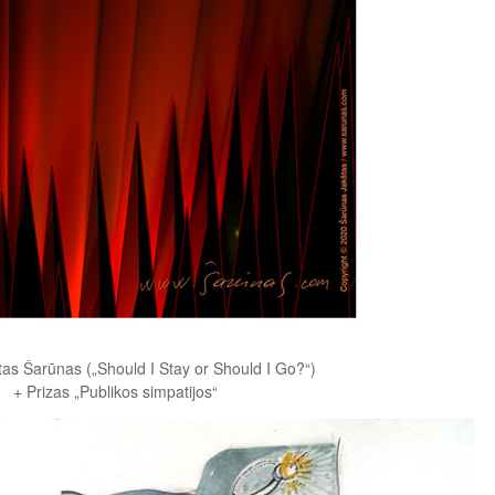
štas Šarūnas („Should I Stay or Should I Go?“)
+ Prizas „Publikos simpatijos“