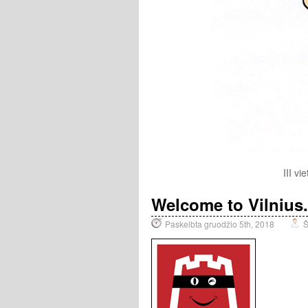
III v
Welcome to Vilnius
Paskelbta gruodžio 5th, 2018
Š