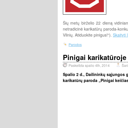
Šių metų birželio 22 dieną vidini
netradicinė karikatūrų paroda-konkur
Vilnių. Atiduokite pinigus!“).
Skaityti 
Parodos
Pinigai karikatūroje
Paskelbta spalio 4th, 2014
Šar
Spalio 2 d., Dailininkų sąjungos ga
karikatūrų paroda „Pinigai keičiasi