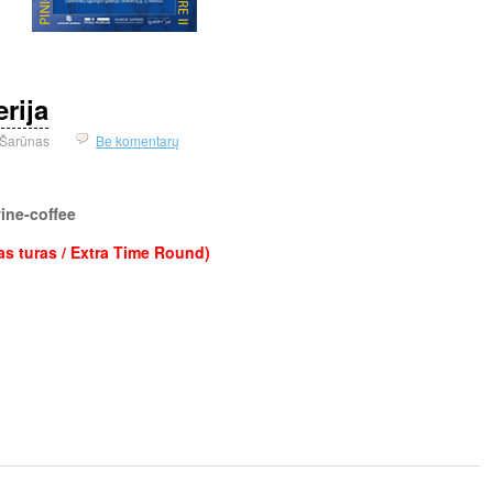
rija
Šarūnas
Be komentarų
ine-coffee
s turas / Extra Time Round)