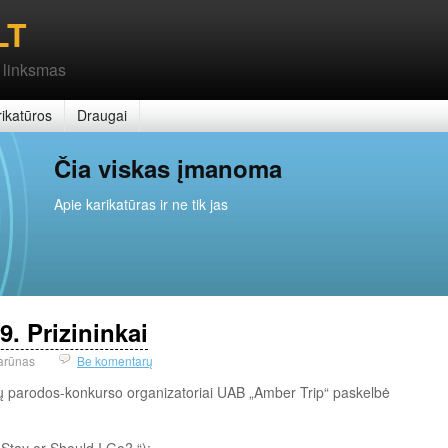
LT
 linksmas
ikatūros
Draugai
Čia viskas įmanoma
Apie karikatūras ir ne tik jas
. Prizininkai
arūnas
Be komentarų
 parodos-konkurso organizatoriai UAB „Amber Trip“ paskelbė
 Stay or Should I Go? “);