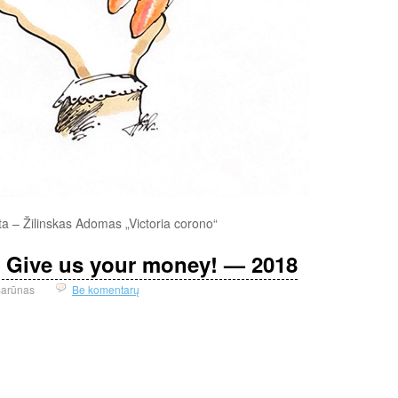
ieta – Žilinskas Adomas „Victoria corono“
. Give us your money! — 2018
arūnas
Be komentarų