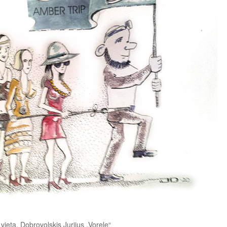
I vieta. Dobrovolskis Jurijus „Vorele“