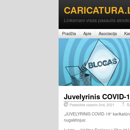
CARICATURA.
Linksmam visas pasaulis atrodo
Pradžia
Apie
Asociacija
Kar
Juvelyrinis COVID-19
Paskelbta vasario 2nd, 2021
Š
„JUVELYRINIS COVID-19“ karikatūrų
nugalėtojus:
I vieta – Jakštas Šarūnas („Should I