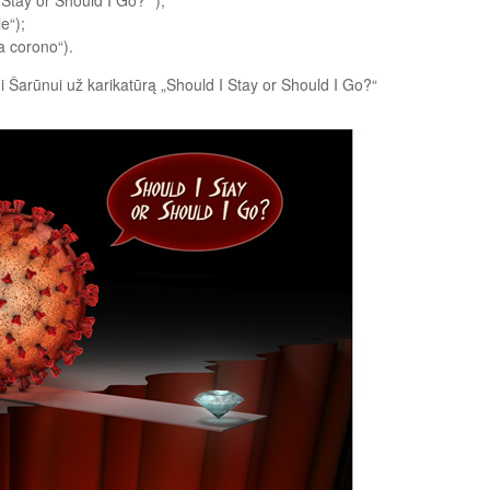
e“);
ia corono“).
ui Šarūnui už karikatūrą „Should I Stay or Should I Go?“