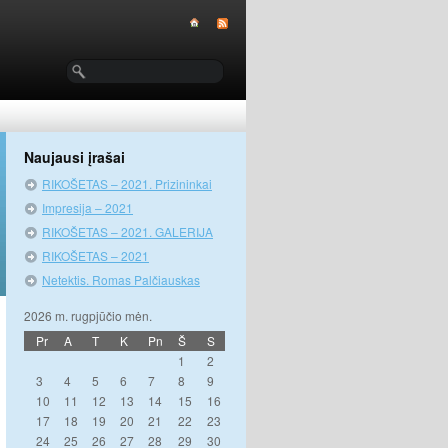
Naujausi įrašai
RIKOŠETAS – 2021. Prizininkai
Impresija – 2021
RIKOŠETAS – 2021. GALERIJA
RIKOŠETAS – 2021
Netektis. Romas Palčiauskas
2026 m. rugpjūčio mėn.
Pr
A
T
K
Pn
Š
S
1
2
3
4
5
6
7
8
9
10
11
12
13
14
15
16
17
18
19
20
21
22
23
24
25
26
27
28
29
30