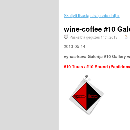
Skaityti likusią straipsnio dalį »
wine-coffee #10 Gale
Paskelbta gegužės 14th, 2013
2013-05-14
vynas-kava Galerija #10 Gallery w
#10 Turas / #10 Round (Papildoma