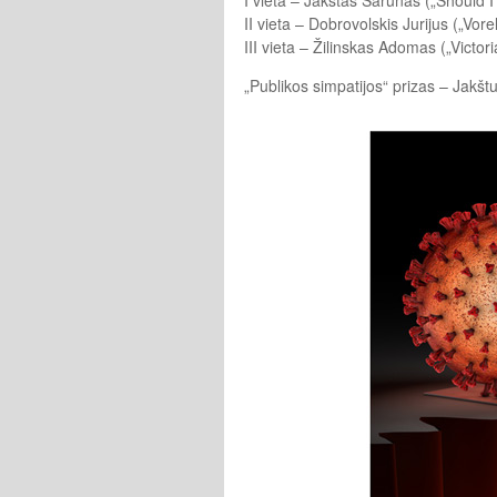
II vieta – Dobrovolskis Jurijus („Vorel
III vieta – Žilinskas Adomas („Victor
„Publikos simpatijos“ prizas – Jakšt