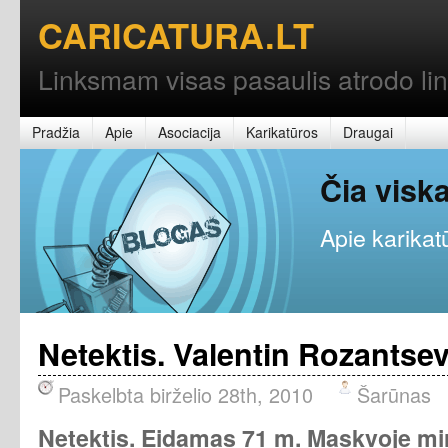
CARICATURA.LT
Linksmam visas pasaulis atrodo l
Pradžia
Apie
Asociacija
Karikatūros
Draugai
Čia vis
Apie karikatū
Netektis. Valentin Rozantse
Paskelbta birželio 28th, 2010
Šarūnas
Netektis. Eidamas 71 m. Maskvoje mi