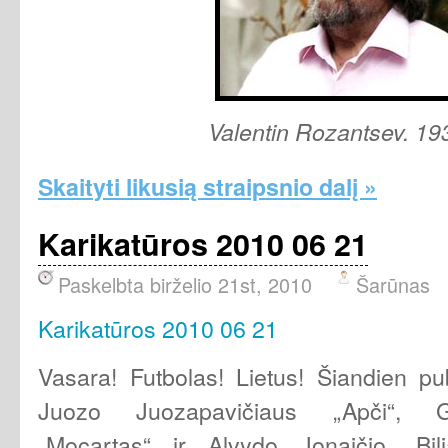
Valentin Rozantsev. 19
Skaityti likusią straipsnio dalį »
Karikatūros 2010 06 21
Paskelbta birželio 21st, 2010
Šarūnas
Karikatūros 2010 06 21
Vasara! Futbolas! Lietus! Šiandien pu
Juozo Juozapavičiaus „Apči“, Gi
„Mocartas“ ir Alvydo Jonaičio „Bil