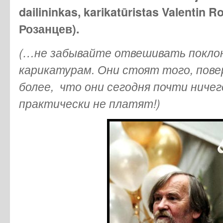
dailininkas, karikatūristas Valentin
Розанцев).
(…не забывайте отвешивать покл
карикатурам. Они стоят того, пове
более, что они сегодня почти ничег
практически не платят!)