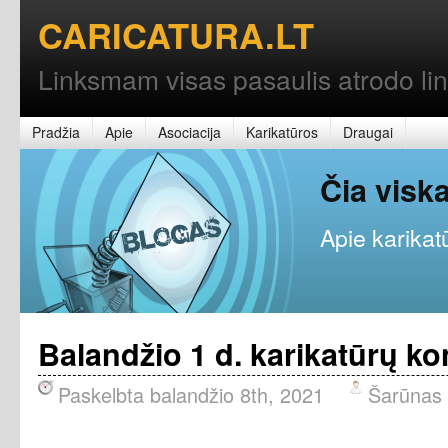
CARICATURA.LT
Linksmam visas pasaulis atrodo l
Pradžia
Apie
Asociacija
Karikatūros
Draugai
Čia vis
Apie karikatū
Balandžio 1 d. karikatūrų k
Paskelbta balandžio 8th, 2021
Šarūnas