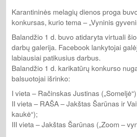
Karantininės melagių dienos proga buvo
konkursas, kurio tema – „Vyninis gyven
Balandžio 1 d. buvo atidaryta virtuali ši
darbų galerija. Facebook lankytojai galė
labiausiai patikusius darbus.
Balandžio 1 d. karikatūrų konkurso nug
balsuotojai išrinko:
I vieta – Račinskas Justinas („Someljė“)
II vieta – RAŠA – Jakštas Šarūnas ir V
kaukė“);
III vieta – Jakštas Šarūnas („Zoom – vyn