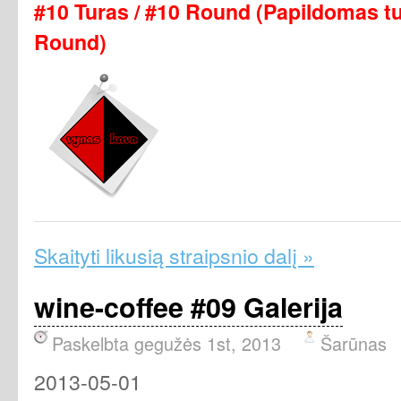
#10 Turas / #10 Round (Papildomas tu
Round)
Skaityti likusią straipsnio dalį »
wine-coffee #09 Galerija
Paskelbta gegužės 1st, 2013
Šarūnas
2013-05-01