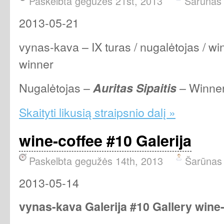
Paskelbta gegužės 21st, 2013
Šarūnas
2013-05-21
vynas-kava – IX turas / nugalėtojas / win
winner
Nugalėtojas –
– Winne
Auritas Sipaitis
Skaityti likusią straipsnio dalį »
wine-coffee #10 Galerija
Paskelbta gegužės 14th, 2013
Šarūnas
2013-05-14
vynas-kava Galerija #10 Gallery wine