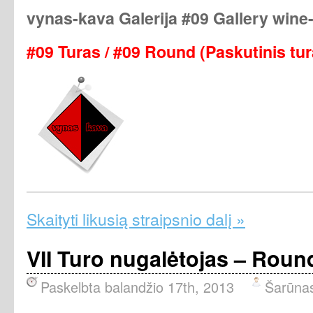
vynas-kava Galerija #09 Gallery wine
#09 Turas / #09 Round (Paskutinis tu
Skaityti likusią straipsnio dalį »
VII Turo nugalėtojas – Roun
Paskelbta balandžio 17th, 2013
Šarūna