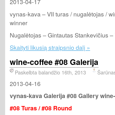
2013-04-17
vynas-kava – VII turas / nugalėtojas / wi
winner
Nugalėtojas – Gintautas Stankevičius –
Skaityti likusią straipsnio dalį »
wine-coffee #08 Galerija
Paskelbta balandžio 16th, 2013
Šarūna
2013-04-16
vynas-kava Galerija #08 Gallery wine
#08 Turas / #08 Round