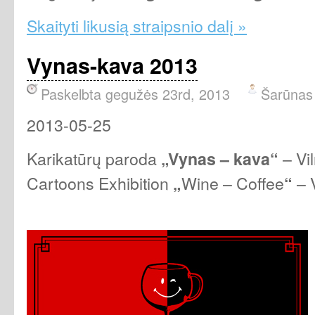
Skaityti likusią straipsnio dalį »
Vynas-kava 2013
Paskelbta gegužės 23rd, 2013
Šarūnas
2013-05-25
Karikatūrų paroda
– Vi
„Vynas –
kava“
Cartoons Exhibition
Wine – Coffee
– V
„
“