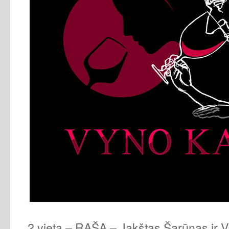
2 vieta – RAŠA – Jakštas Šarūnas ir 