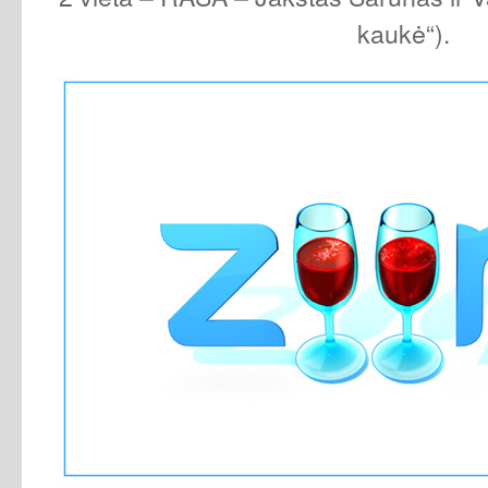
kaukė“).