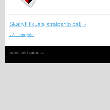
Skaityti likusią straipsnio dalį »
« Senesni įrašai
(c) 2009-2026 caricatura.lt