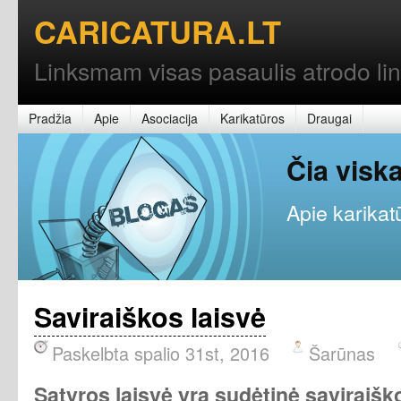
CARICATURA.LT
Linksmam visas pasaulis atrodo l
Pradžia
Apie
Asociacija
Karikatūros
Draugai
Čia vis
Apie karikatū
Saviraiškos laisvė
Paskelbta spalio 31st, 2016
Šarūnas
Satyros laisvė yra sudėtinė saviraiško