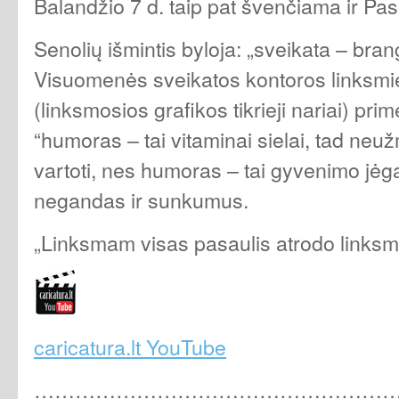
Balandžio 7 d. taip pat švenčiama ir Pas
Senolių išmintis byloja: „sveikata – bran
Visuomenės sveikatos kontoros linksmie
(linksmosios grafikos tikrieji nariai) pri
“humoras – tai vitaminai sielai, tad neu
vartoti, nes humoras – tai gyvenimo jėga
negandas ir sunkumus.
„Linksmam visas pasaulis atrodo links
caricatura.lt YouTube
………………………………………………