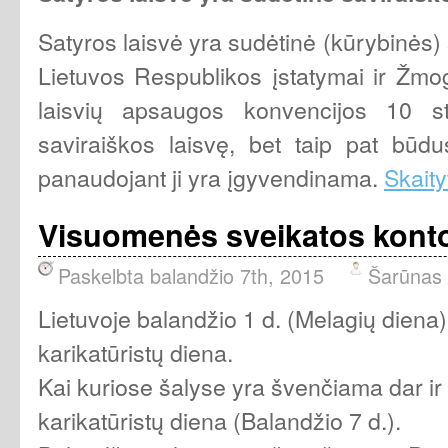
Satyros laisvė yra sudėtinė (kūrybinės) 
Lietuvos Respublikos įstatymai ir Žmog
laisvių apsaugos konvencijos 10 s
saviraiškos laisvę, bet taip pat būdu
panaudojant ji yra įgyvendinama.
Skaity
Visuomenės sveikatos kont
Paskelbta balandžio 7th, 2015
Šarūnas
Lietuvoje balandžio 1 d. (Melagių diena) n
karikatūristų diena.
Kai kuriose šalyse yra švenčiama dar ir 
karikatūristų diena (Balandžio 7 d.).