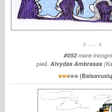
> . . . <
#052
mare-incogn
pieš.
Alvydas
Ambrasas
(Ka
(Balsavusi