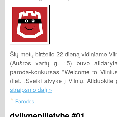
Šių metų birželio 22 dieną vidiniame V
(Aušros vartų g. 15) buvo atidaryta
paroda-konkursas “Welcome to Vilniu
(liet. „Sveiki atvykę į Vilnių. Atiduokite
straipsnio dalį »
Parodos
dvilypepilietybe #01