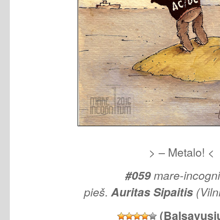
> – Metalo! <
#059
mare-incogn
pieš.
Auritas Sipaitis
(Viln
(Balsavusi