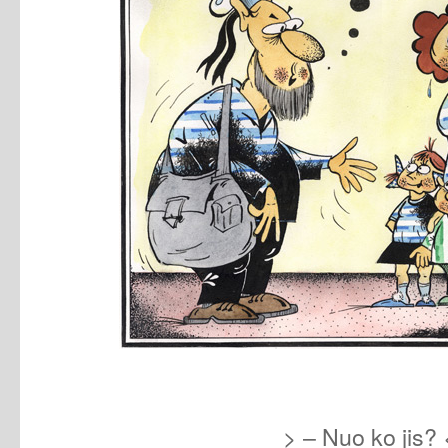
> – Nuo ko jis? 