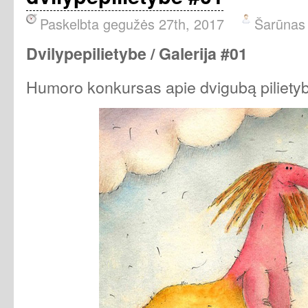
Paskelbta gegužės 27th, 2017
Šarūnas
Dvilypepilietybe /
Galerija #01
Humoro konkursas apie dvigubą pilietyb