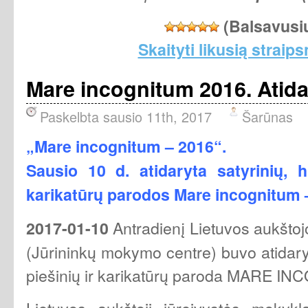
(Balsavusi
Skaityti likusią straips
Mare incognitum 2016. Atid
Paskelbta sausio 11th, 2017
Šarūnas
„Mare incognitum – 2016“.
Sausio 10 d. atidaryta
satyrinių, 
karikatūrų parodos
Mare incognitum 
Antradienį Lietuvos aukštoj
2017-01-10
(Jūrininkų mokymo centre) buvo atidaryt
piešinių ir karikatūrų paroda MARE I
Lietuvos aukštoji jūreivystės mokyk