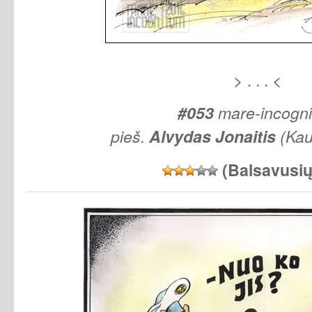
> . . . <
#053
mare-incogn
pieš.
Alvydas
Jonaitis
(Kau
(Balsavusi