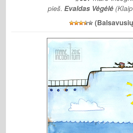
pieš.
Evaldas Vėgėlė
(Klai
(Balsavusi