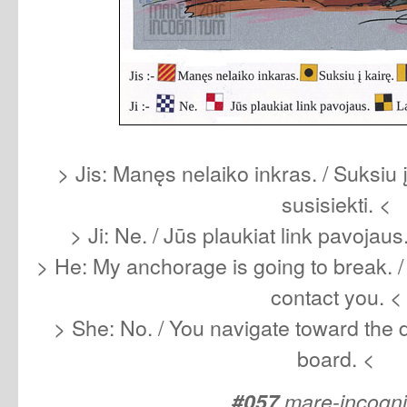
> Jis: Manęs nelaiko inkras. / Suksiu į
susisiekti. <
> Ji: Ne. / Jūs plaukiat link pavojaus
> He: My anchorage is going to break. / I w
contact you. <
> She: No. / You navigate toward the 
board. <
#057
mare-incogn