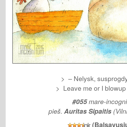
> – Nelysk, susprogd
> Leave me or I blowup 
#055
mare-incogn
pieš.
Auritas Sipaitis
(Viln
(Balsavusi