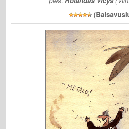
pieš.
Rolandas
Vičys
(Viln
(Balsavusi