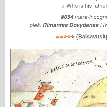
> Who is his fathe
#054
mare-incogn
pieš.
Rimantas
Dovydenas
(Tr
(Balsavusi