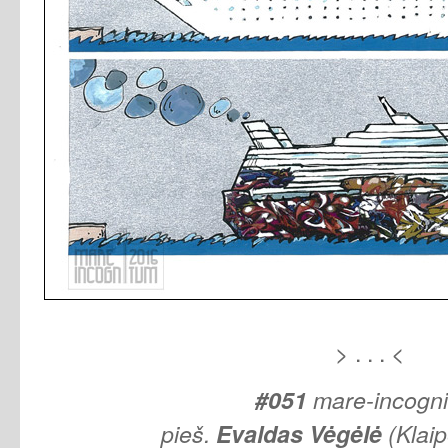
> . . . <
#051
mare-incogn
pieš.
Evaldas Vėgėlė
(Klai