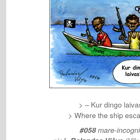
> – Kur dingo laiva
> Where the ship esc
#058
mare-incogn