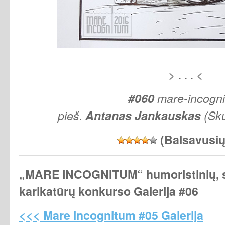
> . . . <
#060
mare-incogn
pieš.
Antanas
Jankauskas
(Sku
(Balsavusi
„MARE INCOGNITUM“
humoristinių, s
karikatūrų konkurso Galerija #06
<<< Mare incognitum #05 Galerija