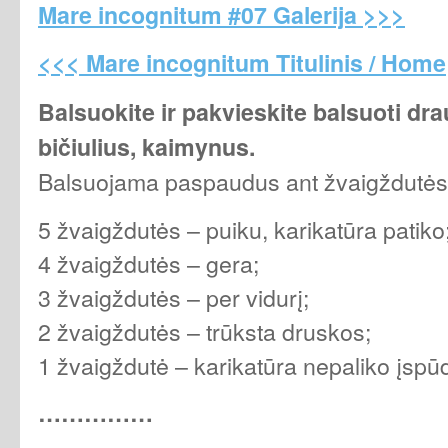
Mare incognitum #07 Galerija >>>
<<< Mare incognitum Titulinis / Home
Balsuokite ir pakvieskite balsuoti dr
bičiulius, kaimynus.
Balsuojama paspaudus ant žvaigždutės
5 žvaigždutės – puiku, karikatūra patiko
4 žvaigždutės – gera;
3 žvaigždutės – per vidurį;
2 žvaigždutės – trūksta druskos;
1 žvaigždutė – karikatūra nepaliko įspūd
……………