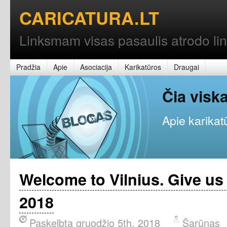
CARICATURA.LT
Linksmam visas pasaulis atrodo l
Pradžia
Apie
Asociacija
Karikatūros
Draugai
Čia vis
Apie karikatū
Welcome to Vilnius. Give u
2018
Paskelbta gruodžio 5th, 2018
Šarūnas