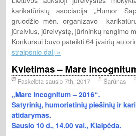
karikatūristų asociacija „Humor Sa
gruodžio mėn. organizavo karikatūr
jūreivius, jūreivystę, jūrininkų rengimo m
Konkursui buvo pateikti 64 įvairių autori
straipsnio dalį »
Kvietimas – Mare incognitu
Paskelbta sausio 7th, 2017
Šarūnas
„Mare incognitum – 2016“.
Satyrinių, humoristinių piešinių ir ka
atidarymas.
Sausio 10 d., 14.00 val., Klaipėda.