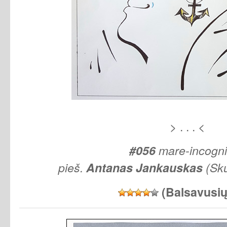
> . . . <
#056
mare-incogn
pieš.
Antanas
Jankauskas
(Sku
(Balsavusi