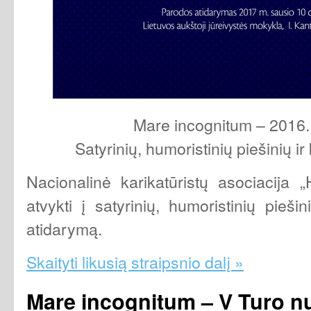
Mare incognitum – 2016.
Satyrinių, humoristinių piešinių ir
Nacionalinė karikatūristų asociacija 
atvykti į satyrinių, humoristinių pieši
atidarymą.
Skaityti likusią straipsnio dalį »
Mare incognitum – V Turo n