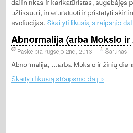
dailininkas ir karikatūristas, sugebėjęs 
užfiksuoti, interpretuoti ir pristatyti sk
evoliucijas.
Skaityti likusią straipsnio dal
Abnormalija (arba Mokslo ir 
Paskelbta rugsėjo 2nd, 2013
Šarūnas
Abnormalija, …arba Mokslo ir žinių dien
Skaityti likusią straipsnio dalį »