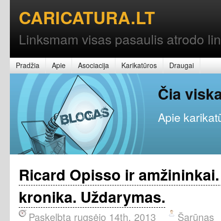
CARICATURA.LT
Linksmam visas pasaulis atrodo l
Pradžia
Apie
Asociacija
Karikatūros
Draugai
Čia vis
Apie karikatū
Ricard Opisso ir amžininkai
kronika. Uždarymas.
Paskelbta rugsėjo 14th, 2013
Šarūnas