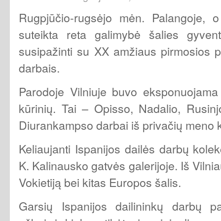
Rugpjūčio-rugsėjo mėn. Palangoje, o 
suteikta reta galimybė šalies gyven
susipažinti su XX amžiaus pirmosios p
darbais.
Parodoje Vilniuje buvo eksponuojama
kūrinių. Tai – Opisso, Nadalio, Rusinj
Diurankampso darbai iš privačių meno k
Keliaujanti Ispanijos dailės darbų kol
K. Kalinausko gatvės galerijoje. Iš Vilniau
Vokietiją bei kitas Europos šalis.
Garsių Ispanijos dailininkų darbų p