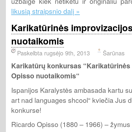
užbaigė kiek netikėtu ir originaliu 
likusią straipsnio dalį »
Karikatūrinės improvizacijo
nuotaikomis
Paskelbta rugsėjo 9th, 2013
Šarūnas
Karikatūrų konkursas “Karikatūrinės 
Opisso nuotaikomis“
Ispanijos Karalystės ambasada kartu su
art nad languages shcool“ kviečia Jus da
konkurse!
Ricardo Opisso (1880 – 1966) – žymus