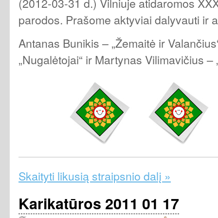
(2012-03-31 d.) Vilniuje atidaromos XXX
parodos. Prašome aktyviai dalyvauti ir ak
Antanas Bunikis – „Žemaitė ir Valančius
„Nugalėtojai“ ir Martynas Vilimavičius –
Skaityti likusią straipsnio dalį »
Karikatūros 2011 01 17