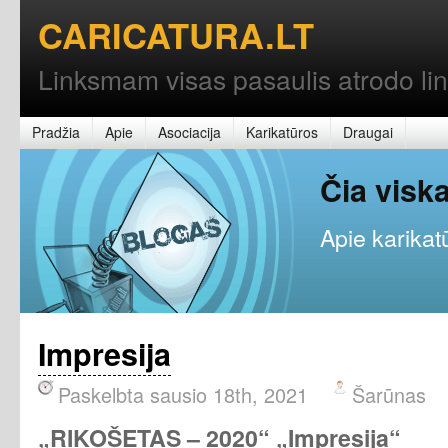
CARICATURA.LT
Linksmam visas pasaulis atrodo l
Pradžia
Apie
Asociacija
Karikatūros
Draugai
Čia vis
Apie karikatū
Impresija
Paskelbta sausio 18th, 2021
Šarūnas
„RIKOŠETAS – 2020“ „Impresija“