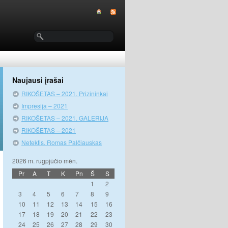
Naujausi įrašai
RIKOŠETAS – 2021. Prizininkai
Impresija – 2021
RIKOŠETAS – 2021. GALERIJA
RIKOŠETAS – 2021
Netektis. Romas Palčiauskas
2026 m. rugpjūčio mėn.
Pr
A
T
K
Pn
Š
S
1
2
3
4
5
6
7
8
9
10
11
12
13
14
15
16
17
18
19
20
21
22
23
24
25
26
27
28
29
30