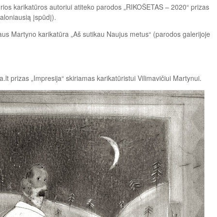
 kurios karikatūros autoriui atiteko parodos „RIKOŠETAS – 2020“ prizas
maloniausią įspūdį).
iaus Martyno karikatūra „Aš sutikau Naujus metus“ (parodos galerijoje
.lt prizas „Impresija“ skiriamas karikatūristui Vilimavičiui Martynui.