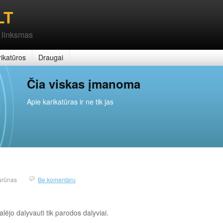
LT
 linksmas
ikatūros
Draugai
Čia viskas įmanoma
Apie karikatūras ir ne tik jas
arūnas
Be komentarų
lėjo dalyvauti tik parodos dalyviai.