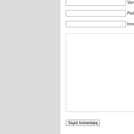
Var
Paš
Int