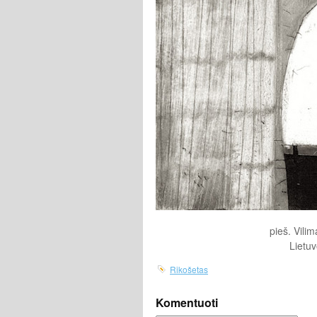
pieš. Vili
Lietuv
Rikošetas
Komentuoti