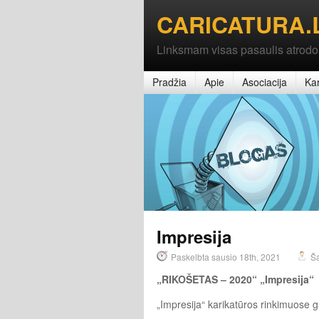
CARICATURA.
Linksmam visas pasaulis atrodo
Pradžia
Apie
Asociacija
Kar
Impresija
Paskelbta sausio 18th, 2021
Š
„RIKOŠETAS – 2020“ „Impresija“
„Impresija“ karikatūros rinkimuose ga