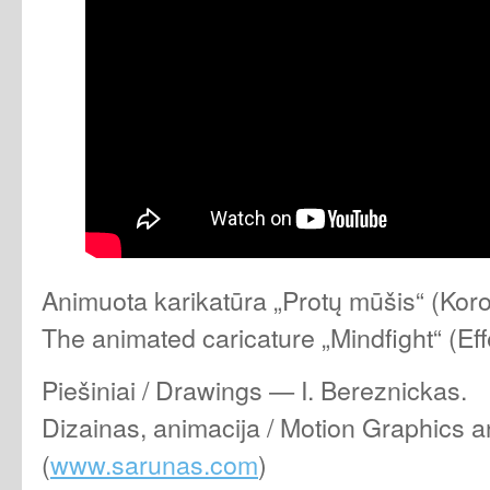
Animuota karikatūra „Protų mūšis“ (Ko
The animated caricature „Mindfight“ (Eff
Piešiniai / Drawings — I. Bereznickas.
Dizainas, animacija / Motion Graphics 
(
www.sarunas.com
)