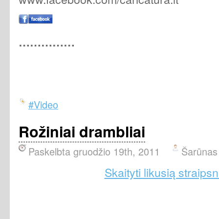
……………
#Video
Rožiniai drambliai
Paskelbta gruodžio 19th, 2011
Šarūnas
Skaityti likusią straipsn