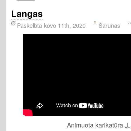
Langas
Paskelbta kovo 11th, 2020
Šarūnas
Animuota karikatūra „