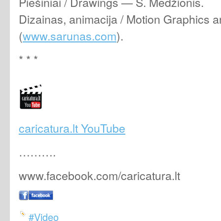
Piešiniai / Drawings — S. Medžionis.
Dizainas, animacija / Motion Graphics 
(
www.sarunas.com
).
* * *
caricatura.lt YouTube
……….
www.facebook.com/caricatura.lt
#Video