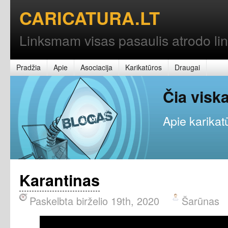
CARICATURA.LT
Linksmam visas pasaulis atrodo l
Pradžia
Apie
Asociacija
Karikatūros
Draugai
Čia vis
Apie karikatū
Karantinas
Paskelbta birželio 19th, 2020
Šarūnas