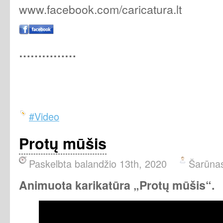
www.facebook.com/caricatura.lt
……………
#Video
Protų mūšis
Paskelbta balandžio 13th, 2020
Šarūna
Animuota karikatūra „Protų mūšis“.