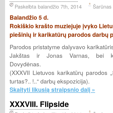
Paskelbta balandžio 7th, 2014
Šarūnas
Balandžio 5 d.
Rokiškio krašto muziejuje įvyko
Liet
piešinių ir karikatūrų parodos darbų 
Parodos pristatyme dalyvavo karikatūris
Jakštas ir Jonas Varnas, bei kar
Dovydėnas.
(XXXVII Lietuvos karikatūrų parodos „
turtas?.. !..“ darbų ekspozicija).
Skaityti likusią straipsnio dalį »
XXXVIII. Flipside