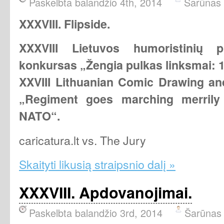
Paskelbta balandžio 4th, 2014
Šarūnas
XXXVIII. Flipside.
XXXVIII Lietuvos h
umoristinių p
konkursas „Žengia pulkas linksmai:
XXVIII Lithuanian Comic Drawing and
„Regiment goes marching merril
NATO“.
caricatura.lt vs. The Jury
Skaityti likusią straipsnio dalį »
XXXVIII. Apdovanojimai.
Paskelbta balandžio 3rd, 2014
Šarūnas