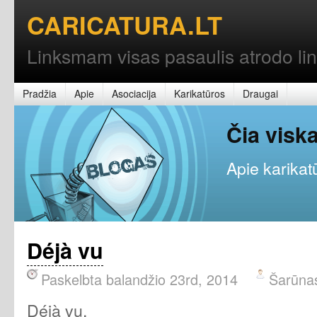
CARICATURA.LT
Linksmam visas pasaulis atrodo l
Pradžia
Apie
Asociacija
Karikatūros
Draugai
Čia vis
Apie karikatū
Déjà vu
Paskelbta balandžio 23rd, 2014
Šarūna
Déjà vu.