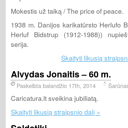
Mokestis už taiką / The price of peace.
1938 m. Danijos karikatūrsto Herlufo B
Herluf Bidstrup (1912-1988)) nupieš
serija.
Skaityti likusią straipsn
Alvydas Jonaitis – 60 m.
Paskelbta balandžio 17th, 2014
Šarūna
Caricatura.lt sveikina jubiliatą.
Skaityti likusią straipsnio dalį »
Soldatiki