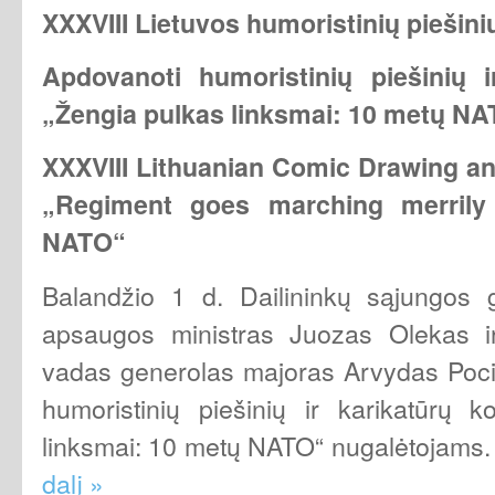
XXXVIII Lietuvos humoristinių piešini
Apdovanoti humoristinių piešinių 
„Žengia pulkas linksmai: 10 metų NA
XXXVIII Lithuanian Comic Drawing an
„Regiment goes marching merril
NATO“
Balandžio 1 d. Dailininkų sąjungos ga
apsaugos ministras Juozas Olekas i
vadas generolas majoras Arvydas Poci
humoristinių piešinių ir karikatūrų 
linksmai: 10 metų NATO“ nugalėtojams
dalį »