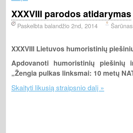
XXXVIII parodos atidarymas
Paskelbta balandžio 2nd, 2014
Šarūnas
XXXVIII Lietuvos humoristinių piešini
Apdovanoti humoristinių piešinių 
„Žengia pulkas linksmai: 10 metų NA
Skaityti likusią straipsnio dalį »