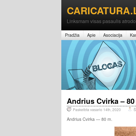
CARICATURA.
Linksmam visas pasaulis atrodo
Pradžia
Apie
Asociacija
Kar
Andrius Cvirka – 80
Paskelbta vasario 14th, 2020
Š
Andrius Cvirka — 80 m.