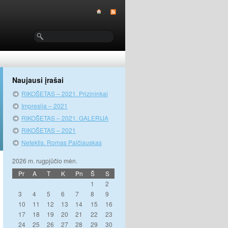
Naujausi įrašai
RIKOŠETAS – 2021. Prizininkai
Impresija – 2021
RIKOŠETAS – 2021. GALERIJA
RIKOŠETAS – 2021
Netektis. Romas Palčiauskas
2026 m. rugpjūčio mėn.
Pr
A
T
K
Pn
Š
S
1
2
3
4
5
6
7
8
9
10
11
12
13
14
15
16
17
18
19
20
21
22
23
24
25
26
27
28
29
30