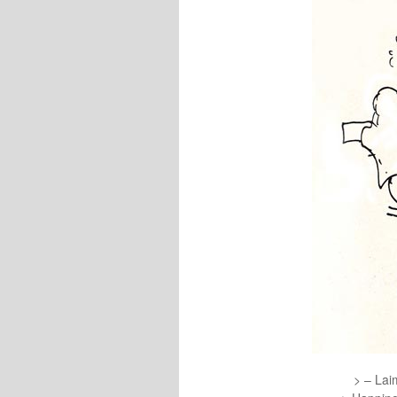
> – Lai