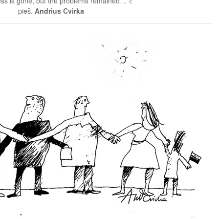
ss is gone, but the problems remained… <
pieš.
Andrius Cvirka