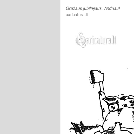
Gražaus jubiliejaus, Andriau!
caricatura.lt