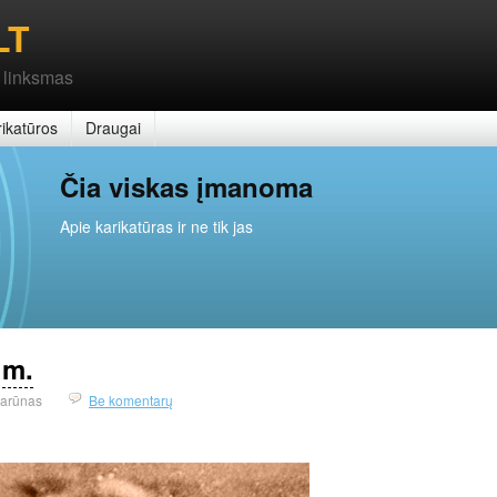
LT
 linksmas
ikatūros
Draugai
Čia viskas įmanoma
Apie karikatūras ir ne tik jas
 m.
arūnas
Be komentarų