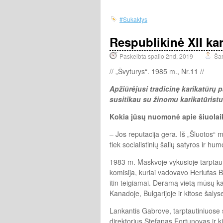
#Sukaktys
Respublikinė XII ka
Paskelbta spalio 2nd, 2019
Ša
// „Švyturys“. 1985 m., Nr.11 //
Apžiūrėjusi tradicinę karikatūrų p
susitikau su žinomu karikatūrist
Kokia jūsų nuomonė apie šiuolaik
– Jos reputacija gera. Iš „Šluotos“ m
tiek socialistinių šalių satyros ir hum
1983 m. Maskvoje vykusioje tarptaut
komisija, kuriai vadovavo Herlufas B
itin teigiamai. Deramą vietą mūsų kari
Kanadoje, Bulgarijoje ir kitose šalys
Lankantis Gabrove, tarptautiniuose
direktorius Stefanas Fortunovas ir kit