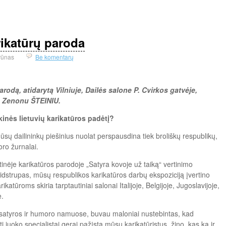
rikatūrų paroda
rūnas
Be komentarų
arodą, atidarytą Vilniuje, Dailės salone P. Cvirkos gatvėje,
u Zenonu ŠTEINIU.
inės lietuvių karikatūros padėtį?
ūsų dailininkų piešinius nuolat perspausdina tiek broliškų respublikų,
oro žurnalai.
inėje karikatūros parodoje „Satyra kovoje už taiką“ vertinimo
idstrupas, mūsų respublikos karikatūros darbų ekspoziciją įvertino
katūroms skiria tarptautiniai salonai Italijoje, Belgijoje, Jugoslavijoje,
e.
 satyros ir humoro namuose, buvau maloniai nustebintas, kad
i juoko specialistai gerai pažįsta mūsų karikatūristus, žino, kas ką ir