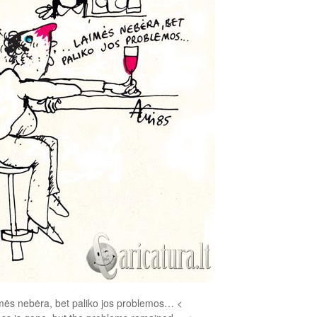
mės nebėra, bet paliko jos problemos… <