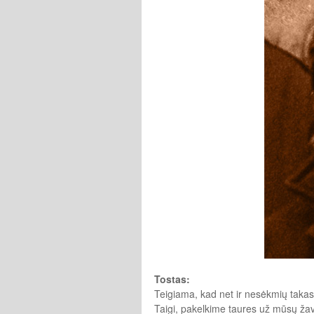
Tostas:
Teigiama, kad net ir nesėkmių takas k
Taigi, pakelkime taures už mūsų žav