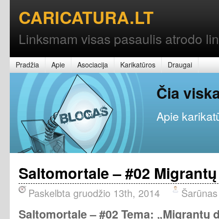
CARICATURA.LT
Linksmam visas pasaulis atrodo l
Pradžia
Apie
Asociacija
Karikatūros
Draugai
Čia vis
Apie karikatū
Saltomortale – #02 Migrantų
Paskelbta gruodžio 13th, 2014
Šarūnas
Saltomortale – #02 Tema: „Migrantų 