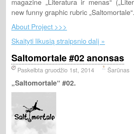
magazine „Literatura ir menas“ („Lite
new funny graphic rubric „Saltomortale“
About Project >>>
Skaityti likusią straipsnio dalį »
Saltomortale #02 anonsas
Paskelbta gruodžio 1st, 2014
Šarūnas
„Saltomortale“ #02.