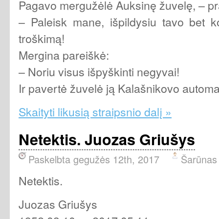
Pagavo mergužėlė Auksinę žuvelę, – pr
– Paleisk mane, išpildysiu tavo bet ko
troškimą!
Mergina pareiškė:
– Noriu visus išpyškinti negyvai!
Ir pavertė žuvelė ją Kalašnikovo automa
Skaityti likusią straipsnio dalį »
Netektis. Juozas Griušys
Paskelbta gegužės 12th, 2017
Šarūnas
Netektis.
Juozas Griušys