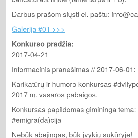
Darbus prašom siųsti el. paštu:
info@car
Galerija #01 >>>
Konkurso pradžia:
2017-04-21
Informacinis pranešimas // 2017-06-01:
Karikatūrų ir humoro konkursas #dvilype
2017 m. vasaros pabaigos.
Konkursas papildomas gimininga tema:
#emigra(da)cija
Nebūk abejingas, būk įvykių sukūryje!