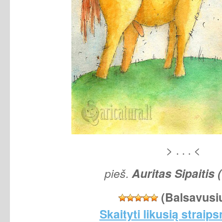
> . . . <
pieš.
Auritas Sipaitis 
(Balsavusi
Skaityti likusią straips