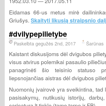
1952.03.10 — 2017.05.11
Eidamas 66-us metus mirė dailininkas
Griušys.
Skaityti likusią straipsnio dal
#dvilypepilietybe
Paskelbta gegužės 2nd, 2017
Šarūnas
Kaistant diskusijoms dėl dvigubos piliety
visus atvirus polemikai pasaulio piliečiu
panagrinėti šio teisinio statuso pr
liepsnojančias aistras dėl dvigubos pilie
Nuomonių įvairovė yra sveikintina, tad
pasisakymų, nutikusių istorijų, darbų
caricatura.lt tinkle (tame tarpe ir FB).