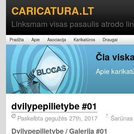
CARICATURA.LT
Linksmam visas pasaulis atrodo l
Pradžia
Apie
Asociacija
Karikatūros
Draugai
Čia vis
Apie karikatū
dvilypepilietybe #01
Paskelbta gegužės 27th, 2017
Šarūnas
Dvilypepilietybe /
Galerija #01