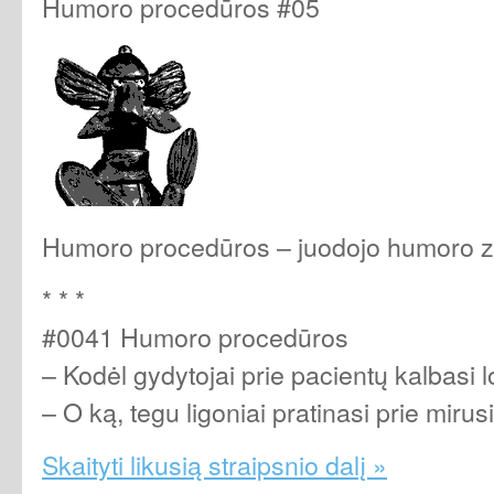
Humoro procedūros #05
Humoro procedūros – juodojo humoro z
* * *
#0041 Humoro procedūros
– Kodėl gydytojai prie pacientų kalbasi l
– O ką, tegu ligoniai pratinasi prie miru
Skaityti likusią straipsnio dalį »