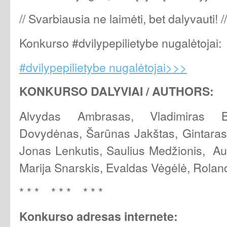
// Svarbiausia ne laimėti, bet dalyvauti! //
Konkurso #dvilypepilietybe nugalėtojai:
#dvilypepilietybe nugalėtojai>>>
KONKURSO DALYVIAI / AUTHORS:
Alvydas Ambrasas, Vladimiras B
Dovydėnas, Šarūnas Jakštas, Gintaras
Jonas Lenkutis, Saulius Medžionis, Aur
Marija Snarskis, Evaldas Vėgėlė, Rolan
* * * * * * * * *
Konkurso adresas internete: