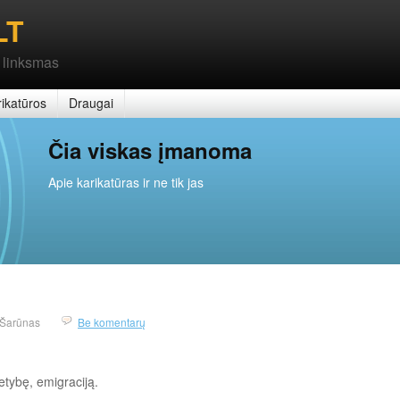
LT
 linksmas
ikatūros
Draugai
Čia viskas įmanoma
Apie karikatūras ir ne tik jas
Šarūnas
Be komentarų
tybę, emigraciją.