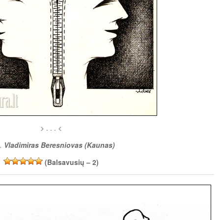
> . . . <
š.
Vladimiras Beresniovas (Kaunas)
(Balsavusių –
2
)