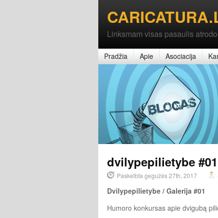
CARICATURA.
Linksmam visas pasaulis atrodo
Pradžia
Apie
Asociacija
Kar
dvilypepilietybe #01
Paskelbta gegužės 27th, 2017
Dvilypepilietybe /
Galerija #01
Humoro konkursas apie dvigubą pilie