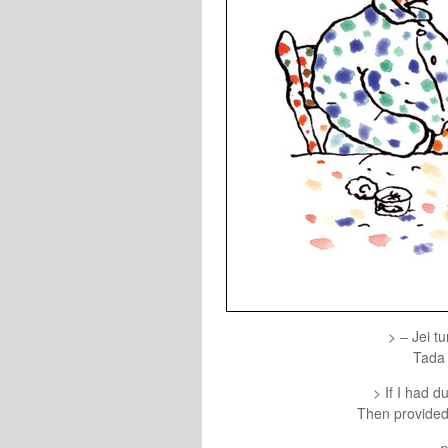
> – Jei t
Tada 
> If I had d
Then provided 
p