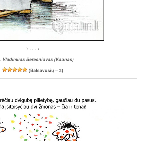
> . . . <
š.
Vladimiras Beresniovas (Kaunas)
(Balsavusių –
2
)