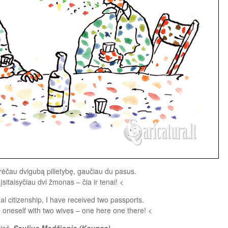
urėčau dvigubą pilietybę, gaučiau du pasus.
įsitaisyčiau dvi žmonas – čia ir tenai! <
ual citizenship, I have received two passports.
oneself with two wives – one here one there! <
ieš.
Saulius Medžionis (Kaunas)