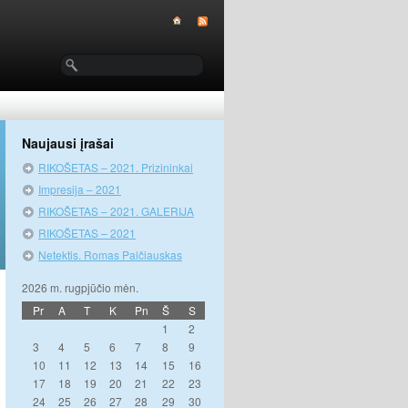
Naujausi įrašai
RIKOŠETAS – 2021. Prizininkai
Impresija – 2021
RIKOŠETAS – 2021. GALERIJA
RIKOŠETAS – 2021
Netektis. Romas Palčiauskas
2026 m. rugpjūčio mėn.
Pr
A
T
K
Pn
Š
S
1
2
3
4
5
6
7
8
9
10
11
12
13
14
15
16
17
18
19
20
21
22
23
24
25
26
27
28
29
30