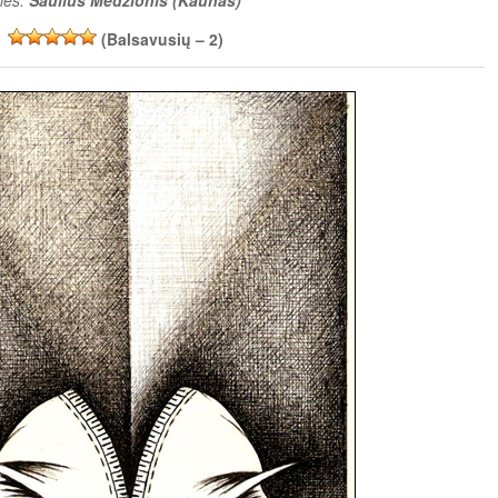
(Balsavusių –
2
)