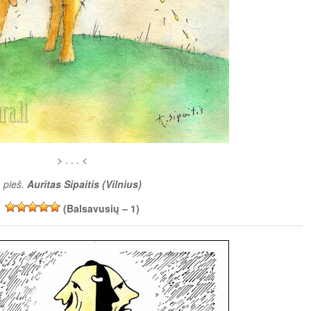
> . . . <
pieš.
Auritas Sipaitis (Vilnius)
(Balsavusių –
1
)