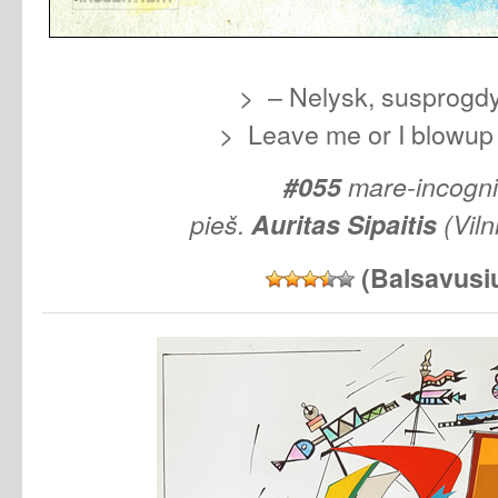
> – Nelysk, susprogd
> Leave me or I blowup 
#055
mare-incogn
pieš.
Auritas Sipaitis
(Viln
(Balsavusi