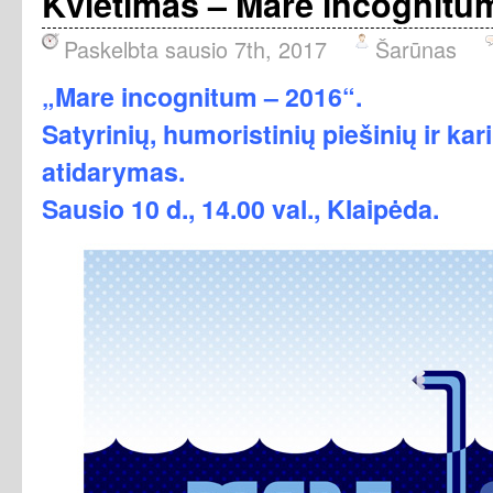
Kvietimas – Mare incognitu
Paskelbta sausio 7th, 2017
Šarūnas
„Mare incognitum – 2016“.
Satyrinių, humoristinių piešinių ir ka
atidarymas.
Sausio 10 d., 14.00 val., Klaipėda.