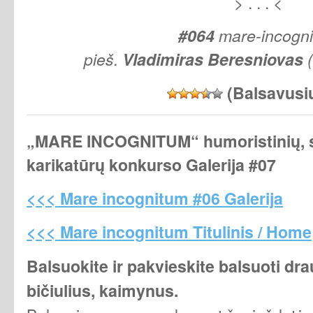
> . . . <
#064
mare-incogn
pieš.
Vladimiras
Beresniovas
(Balsavusi
„MARE INCOGNITUM“
humoristinių, s
karikatūrų konkurso Galerija #07
<<< Mare incognitum #06 Galerija
<<< Mare incognitum Titulinis / Home
Balsuokite ir pakvieskite balsuoti dr
bičiulius, kaimynus.