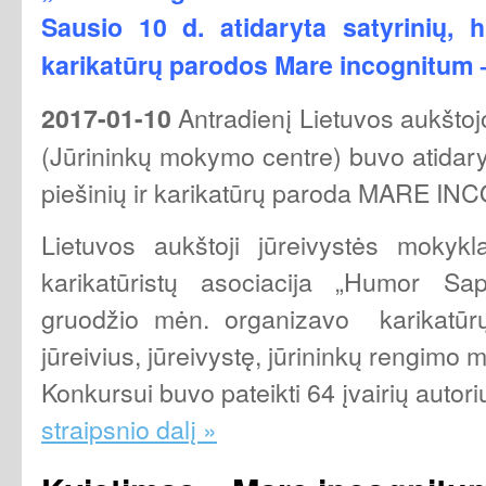
Sausio 10 d. atidaryta
satyrinių, 
karikatūrų parodos
Mare incognitum 
Antradienį Lietuvos aukštoj
2017-01-10
(Jūrininkų mokymo centre) buvo atidaryt
piešinių ir karikatūrų paroda MARE I
Lietuvos aukštoji jūreivystės mokyk
karikatūristų asociacija „Humor Sa
gruodžio mėn. organizavo karikatūr
jūreivius, jūreivystę, jūrininkų rengimo m
Konkursui buvo pateikti 64 įvairių autori
straipsnio dalį »