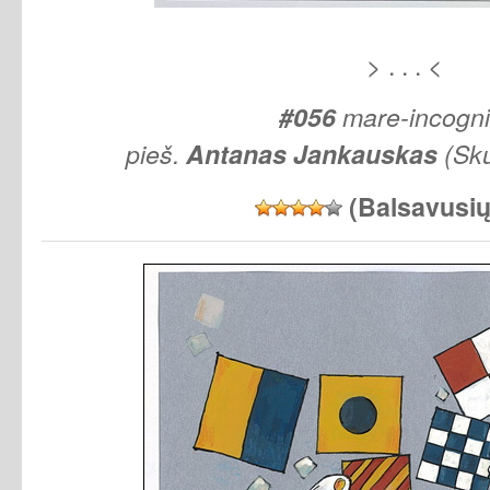
> . . . <
#056
mare-incogn
pieš.
Antanas
Jankauskas
(Sku
(Balsavusi