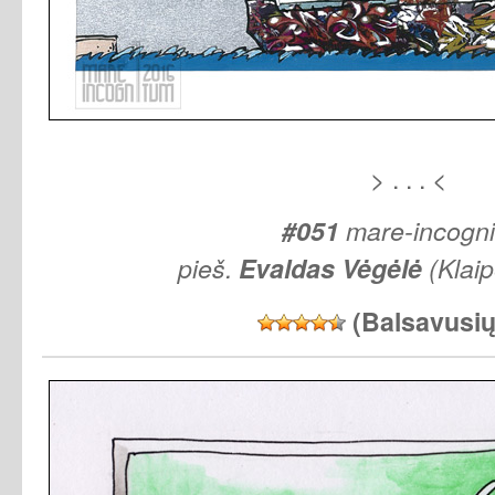
> . . . <
#051
mare-incogn
pieš.
Evaldas Vėgėlė
(Klai
(Balsavusi