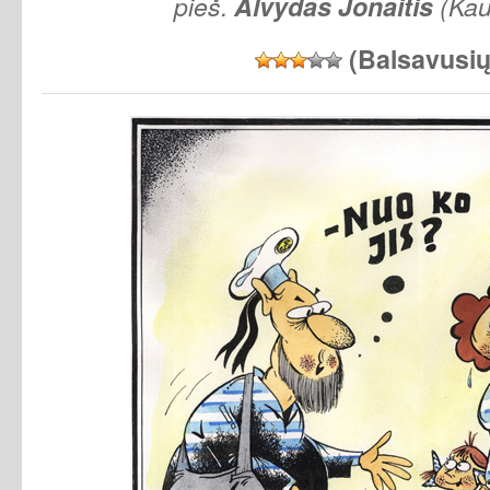
pieš.
Alvydas
Jonaitis
(Kau
(Balsavusi