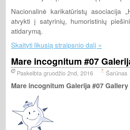
Nacionalinė karikatūristų asociacija 
atvykti į satyrinių, humoristinių pieši
atidarymą.
Skaityti likusią straipsnio dalį »
Mare incognitum #07 Galerij
Paskelbta gruodžio 2nd, 2016
Šarūnas
Mare incognitum Galerija #07 Gallery