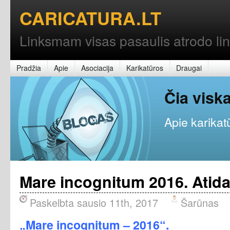
CARICATURA.LT
Linksmam visas pasaulis atrodo l
Pradžia
Apie
Asociacija
Karikatūros
Draugai
Čia vis
Apie karikatū
Mare incognitum 2016. Atid
Paskelbta sausio 11th, 2017
Šarūnas
„Mare incognitum – 2016“.