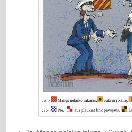
> Jis: Manęs nelaiko inkras. / Suksiu į