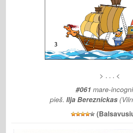
> . . . <
#061
mare-incogn
pieš.
Ilja Bereznickas
(Vil
(Balsavusi