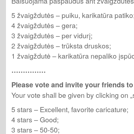
Balsuojama paspaudus ant žvaigždutės
5 žvaigždutės – puiku, karikatūra patiko
4 žvaigždutės – gera;
3 žvaigždutės – per vidurį;
2 žvaigždutės – trūksta druskos;
1 žvaigždutė – karikatūra nepaliko įspūd
……………
Please vote and invite your friends to
Your vote shall be given by clicking on „
5 stars – Excellent, favorite caricature;
4 stars – Good;
3 stars – 50-50;