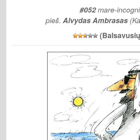
#052
mare-incogn
pieš.
Alvydas
Ambrasas
(Ka
(Balsavusi