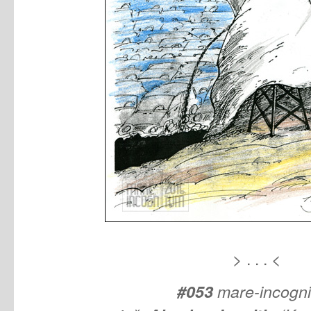
> . . . <
#053
mare-incogn