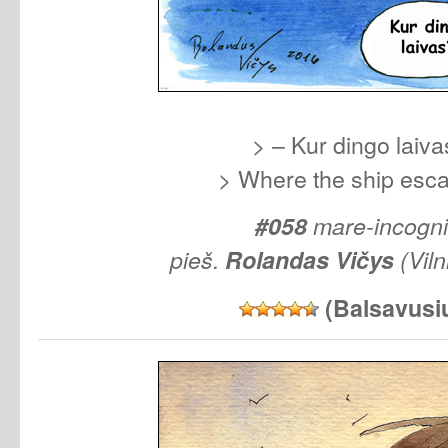
> – Kur dingo laiva
> Where the ship esc
#058
mare-incogn
pieš.
Rolandas
Vičys
(Viln
(Balsavusi