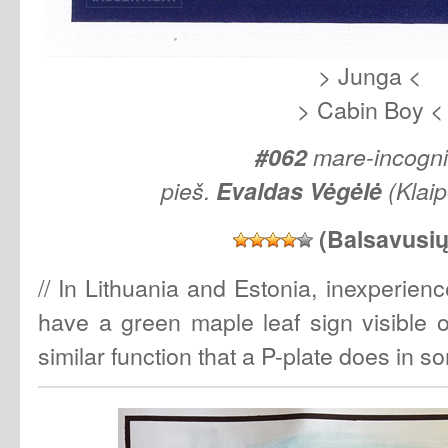
> Junga <
> Cabin Boy <
#062
mare-incogn
pieš.
Evaldas Vėgėlė
(Klai
(Balsavusi
// In Lithuania and Estonia, inexperienc
have a green maple leaf sign visible o
similar function that a P-plate does in so