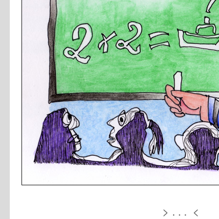
> . . . <