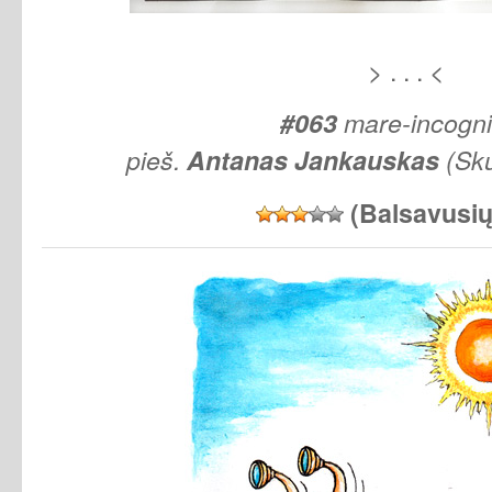
> . . . <
#063
mare-incogn
pieš.
Antanas
Jankauskas
(Sku
(Balsavusi