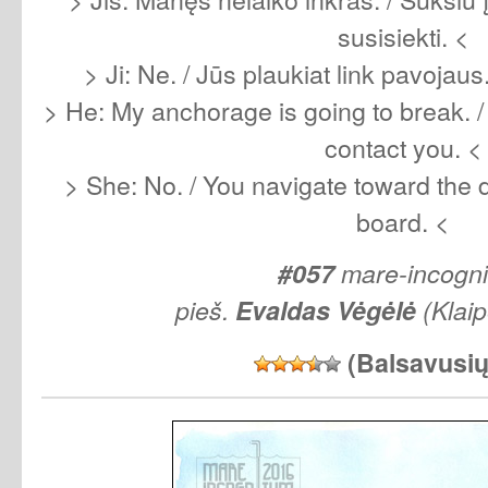
susisiekti. <
> Ji: Ne. / Jūs plaukiat link pavojaus
> He: My anchorage is going to break. / I w
contact you. <
> She: No. / You navigate toward the 
board. <
#057
mare-incogn
pieš.
Evaldas Vėgėlė
(Klai
(Balsavusi