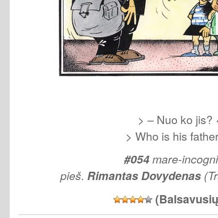
> – Nuo ko jis? 
> Who is his fathe
#054
mare-incogn
pieš.
Rimantas
Dovydenas
(Tr
(Balsavusi