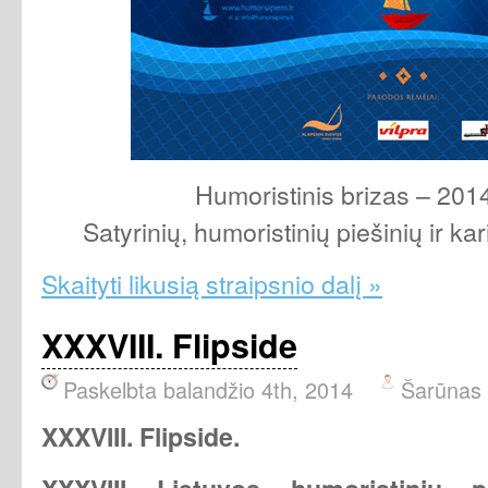
Humoristinis brizas – 2014
Satyrinių, humoristinių piešinių ir ka
Skaityti likusią straipsnio dalį »
XXXVIII. Flipside
Paskelbta balandžio 4th, 2014
Šarūnas
XXXVIII. Flipside.