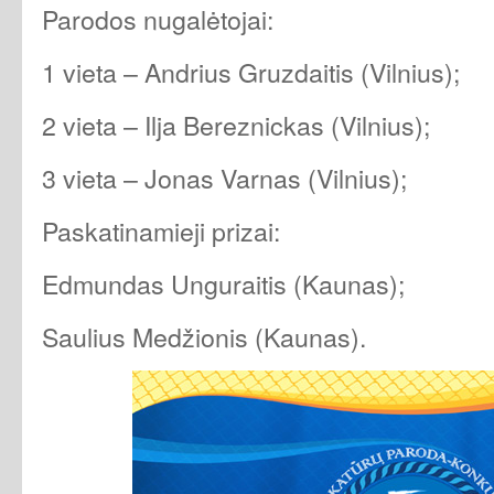
Parodos nugalėtojai:
1 vieta – Andrius Gruzdaitis (Vilnius);
2 vieta – Ilja Bereznickas (Vilnius);
3 vieta – Jonas Varnas (Vilnius);
Paskatinamieji prizai:
Edmundas Unguraitis (Kaunas);
Saulius Medžionis (Kaunas).