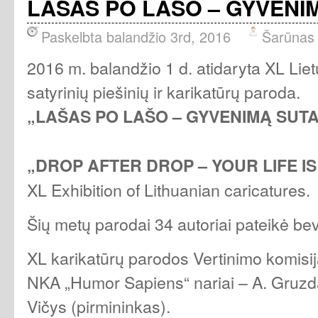
LAŠAS PO LAŠO – GYVENI
Paskelbta balandžio 3rd, 2016
Šarūnas
2016 m. balandžio 1 d. atidaryta XL Liet
satyrinių piešinių ir karikatūrų paroda.
„LAŠAS PO LAŠO – GYVENIMĄ SUT
„DROP AFTER DROP – YOUR LIFE IS
XL Exhibition of Lithuanian caricatures.
Šių metų parodai 34 autoriai pateikė be
XL karikatūrų parodos Vertinimo komisij
NKA „Humor Sapiens“ nariai – A. Gruzdai
Vičys (pirmininkas).