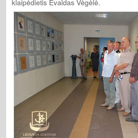
klaipėdietis Evaldas Vėgėlė.