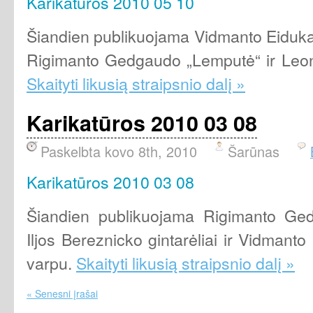
Karikatūros 2010 05 10
Šiandien publikuojama Vidmanto Eidukai
Rigimanto Gedgaudo „Lemputė“ ir Leon
Skaityti likusią straipsnio dalį »
Karikatūros 2010 03 08
Paskelbta kovo 8th, 2010
Šarūnas
Karikatūros 2010 03 08
Šiandien publikuojama Rigimanto Ged
Iljos Bereznicko gintarėliai ir Vidmant
varpu.
Skaityti likusią straipsnio dalį »
« Senesni įrašai