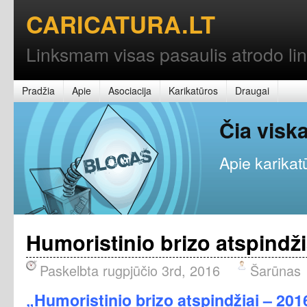
CARICATURA.LT
Linksmam visas pasaulis atrodo l
Pradžia
Apie
Asociacija
Karikatūros
Draugai
Čia vis
Apie karikatū
Humoristinio brizo atspindži
Paskelbta rugpjūčio 3rd, 2016
Šarūnas
„Humoristinio brizo atspindžiai – 201