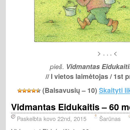
> . . . <
pieš.
Vidmantas Eidukaiti
//
I vietos laimėtojas / 1st 
(Balsavusių –
10
)
Skaityti l
Vidmantas Eidukaitis – 60 m
Paskelbta kovo 22nd, 2015
Šarūnas