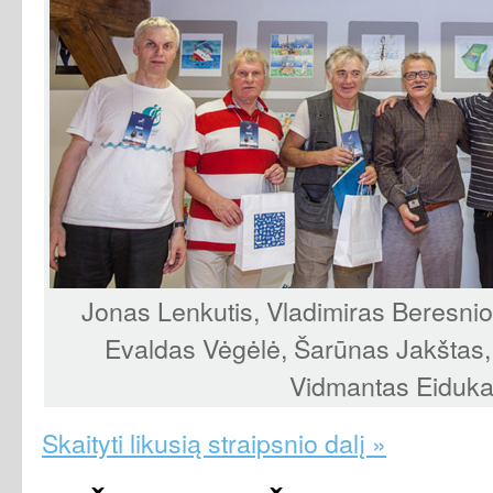
Jonas Lenkutis, Vladimiras Beresniov
Evaldas Vėgėlė, Šarūnas Jakštas,
Vidmantas Eidukai
Skaityti likusią straipsnio dalį »