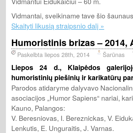
Vidmantui Eidukaičiui – 60 m.
Vidmantai, sveikiname tave šio šaunaus 
Skaityti likusią straipsnio dalį »
Humoristinis brizas – 2014,
Paskelbta liepos 28th, 2014
Šarūnas
Liepos 24 d., Klaipėdos galerijoj
humoristinių piešinių ir karikatūrų pa
Parodos atidaryme dalyvavo Nacionalinė
asociacijos „Humor Sapiens“ nariai, karik
Kauno, Palangos:
V. Beresniovas, I. Bereznickas, V. Eiduka
Lenkutis, E. Unguraitis, J. Varnas.