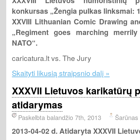
XXXVIII Lietuvos h
umoristinių p
konkursas „Žengia pulkas linksmai:
XXVIII Lithuanian Comic Drawing and
„Regiment goes marching merril
NATO“.
caricatura.lt vs. The Jury
Skaityti likusią straipsnio dalį »
XXXVII Lietuvos karikatūrų 
atidarymas
Paskelbta balandžio 7th, 2013
Šarūnas
2013-04-02 d. Atidaryta XXXVII Lietuv