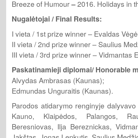
Breeze of Humour
2016. Holidays in t
–
Nugalėtojai
/ Final Results:
I vieta / 1st prize winner – Evaldas Vėgė
II vieta / 2nd prize winner – Saulius Me
III vieta / 3rd prize winner – Vidmantas 
Paskatinamieji diplomai/ Honorable 
Alvydas Ambrasas (Kaunas);
Edmundas Unguraitis (Kaunas).
Parodos atidarymo renginyje dalyvavo ka
Kauno, Klaipėdos, Palangos, Raud
Beresniovas, Ilja Bereznickas, Vidman
Jakštas, Jonas Lenkutis, Saulius Medži