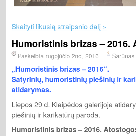
Skaityti likusią straipsnio dalį »
Humoristinis brizas – 2016.
Paskelbta rugpjūčio 2nd, 2016
Šarūnas
„Humoristinis brizas – 2016“.
Satyrinių, humoristinių piešinių ir ka
atidarymas.
Liepos 29 d. Klaipėdos galerijoje atidary
piešinių ir karikatūrų paroda.
Humoristinis brizas – 2016.
Atostogos