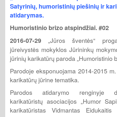
Satyrinių, humoristinių piešinių ir ka
atidarymas.
Humoristinio brizo atspindžiai.
#02
„Jūros šventės“ proga
2016-07-29
jūreivystės mokyklos Jūrininkų mokymo 
jūrinių karikatūrų paroda „Humoristinio b
Parodoje eksponuojama 2014-2015 m. „
karikatūrų jūrine tematika.
Parodos atidarymo renginyje da
karikatūristų asociacijos „Humor Sapi
karikatūristas Vidmantas Eidukaitis