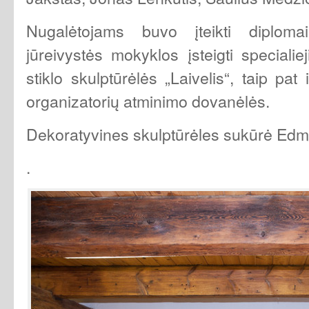
Nugalėtojams buvo įteikti diploma
jūreivystės mokyklos įsteigti specialie
stiklo skulptūrėlės „Laivelis“, taip pat
organizatorių atminimo dovanėlės.
Dekoratyvines skulptūrėles sukūrė Edm
.