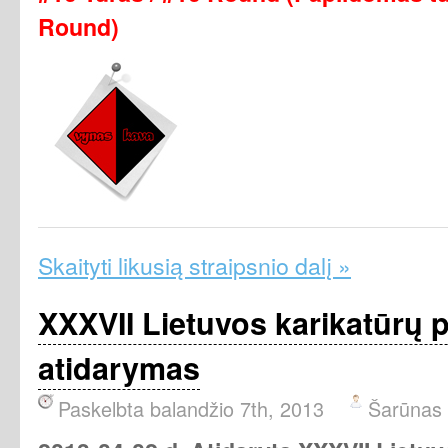
Round)
Skaityti likusią straipsnio dalį »
XXXVII Lietuvos karikatūrų 
atidarymas
Paskelbta balandžio 7th, 2013
Šarūnas