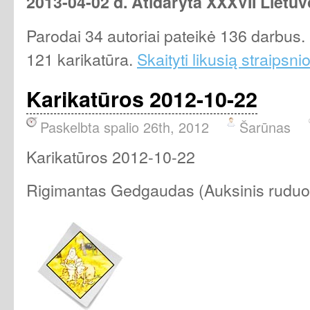
2013-04-02 d. Atidaryta XXXVII Lietuv
Parodai 34 autoriai pateikė 136 darbu
121 karikatūra.
Skaityti likusią straipsnio
Karikatūros 2012-10-22
Paskelbta spalio 26th, 2012
Šarūnas
Karikatūros 2012-10-22
Rigimantas Gedgaudas (Auksinis ruduo