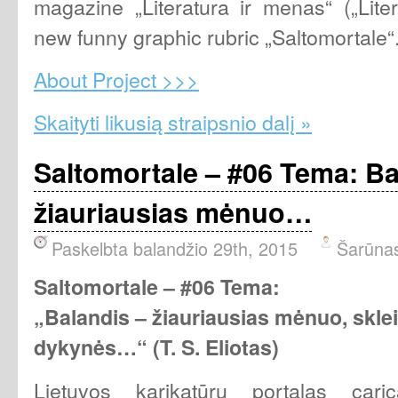
magazine „Literatura ir menas“ („Lite
new funny graphic rubric „Saltomortale“
About Project >>>
Skaityti likusią straipsnio dalį »
Saltomortale – #06 Tema: Ba
žiauriausias mėnuo…
Paskelbta balandžio 29th, 2015
Šarūna
Saltomortale – #06 Tema:
„Balandis – žiauriausias mėnuo, sklei
dykynės…“ (T. S. Eliotas)
Lietuvos karikatūrų portalas carica