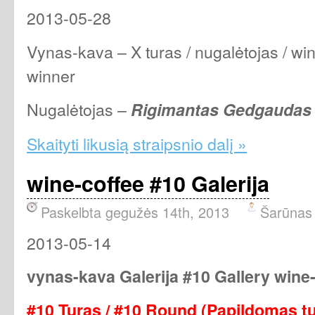
2013-05-28
Vynas-kava – X turas / nugalėtojas / win
winner
Nugalėtojas –
Rigimantas Gedgaudas
Skaityti likusią straipsnio dalį »
wine-coffee #10 Galerija
Paskelbta gegužės 14th, 2013
Šarūnas
2013-05-14
vynas-kava Galerija #10 Gallery wine
#10 Turas / #10 Round (Papildomas tu