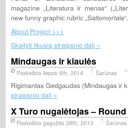
magazine „Literatura ir menas“ („Lite
new funny graphic rubric „Saltomortale“
About Project >>>
Skaityti likusią straipsnio dalį »
Mindaugas ir kiaulės
Paskelbta liepos 6th, 2014
Šarūnas
Rigimantas Gedgaudas (Mindaugas ir k
straipsnio dalį »
X Turo nugalėtojas – Round
Paskelbta gegužės 28th, 2013
Šarūnas