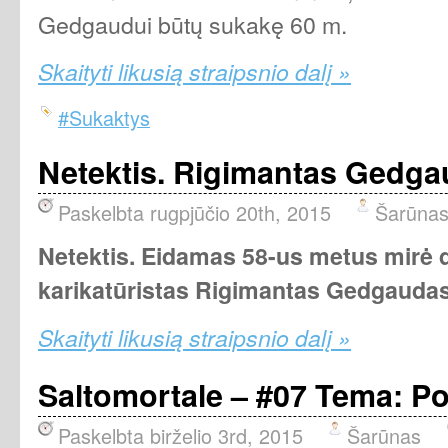
Gedgaudui būtų sukakę 60 m.
Skaityti likusią straipsnio dalį »
#Sukaktys
Netektis. Rigimantas Gedg
Paskelbta rugpjūčio 20th, 2015
Šarūna
Netektis. Eidamas 58-us metus mirė d
karikatūristas Rigimantas Gedgaudas
Skaityti likusią straipsnio dalį »
Saltomortale – #07 Tema: Po
Paskelbta birželio 3rd, 2015
Šarūnas