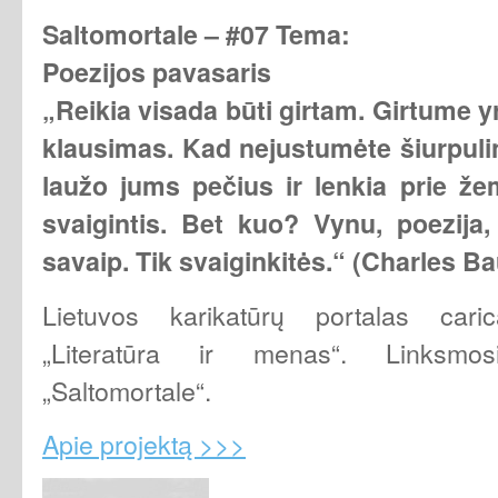
Saltomortale – #07 Tema:
Poezijos pavasaris
„Reikia visada būti girtam. Girtume yr
klausimas. Kad nejustumėte šiurpuli
laužo jums pečius ir lenkia prie že
svaigintis. Bet kuo? Vynu, poezija
savaip. Tik svaiginkitės.“ (Charles Ba
Lietuvos karikatūrų portalas carica
„Literatūra ir menas“. Linksmos
„Saltomortale“.
Apie projektą >>>