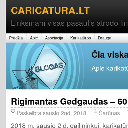
CARICATURA.LT
Linksmam visas pasaulis atrodo l
Pradžia
Apie
Asociacija
Karikatūros
Draugai
Čia vis
Apie karikatū
Rigimantas Gedgaudas – 60
Paskelbta sausio 2nd, 2018
Šarūnas
2018 m. sausio 2 d. dailininkui, karikatū