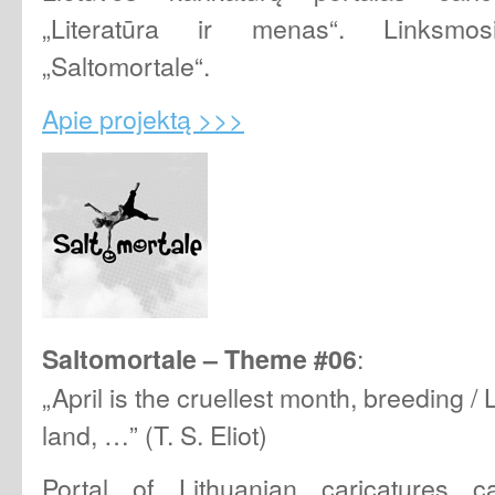
„Literatūra ir menas“. Linksmos
„Saltomortale“.
Apie projektą >>>
:
Saltomortale – Theme
#06
„April is the cruellest month, breeding / 
land, …” (T. S. Eliot)
Portal of Lithuanian caricatures ca