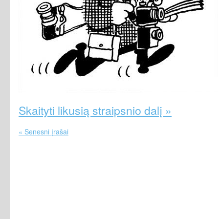
Skaityti likusią straipsnio dalį »
« Senesni įrašai