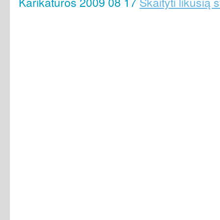
Karikatūros 2009 08 17
Skaityti likusią 