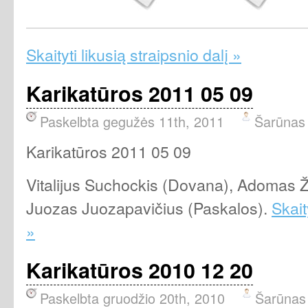
Skaityti likusią straipsnio dalį »
Karikatūros 2011 05 09
Paskelbta gegužės 11th, 2011
Šarūnas
Karikatūros 2011 05 09
Vitalijus Suchockis (Dovana), Adomas Ži
Juozas Juozapavičius (Paskalos).
Skait
»
Karikatūros 2010 12 20
Paskelbta gruodžio 20th, 2010
Šarūnas