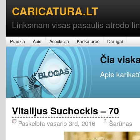
CARICATURA.LT
Linksmam visas pasaulis atrodo l
Pradžia
Apie
Asociacija
Karikatūros
Draugai
Čia vis
Apie karikatū
Vitalijus Suchockis – 70
Paskelbta vasario 3rd, 2016
Šarūnas