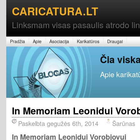
CARICATURA.LT
Linksmam visas pasaulis atrodo l
Pradžia
Apie
Asociacija
Karikatūros
Draugai
Čia vis
Apie karikatū
In Memoriam Leonidui Vorob
Paskelbta gegužės 6th, 2014
Šarūnas
In Memoriam Leonidui Vorobjovui