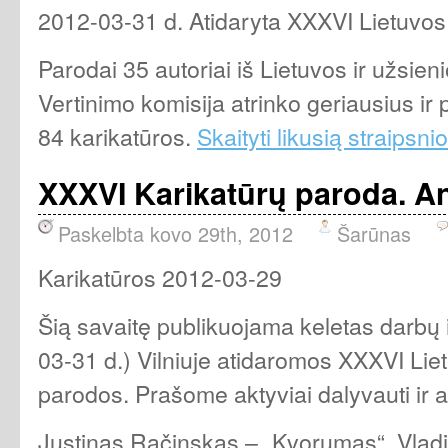
2012-03-31 d. Atidaryta XXXVI Lietuvos
Parodai 35 autoriai iš Lietuvos ir užsien
Vertinimo komisija atrinko geriausius i
84 karikatūros.
Skaityti likusią straipsnio
XXXVI Karikatūrų paroda. An
Paskelbta kovo 29th, 2012
Šarūnas
Karikatūros 2012-03-29
Šią savaitę publikuojama keletas darbų i
03-31 d.) Vilniuje atidaromos XXXVI Lie
parodos. Prašome aktyviai dalyvauti ir ak
Justinas Račinskas – „Kvorumas“, Vlad