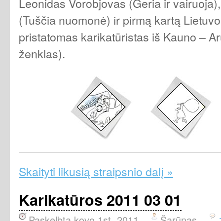
Leonidas Vorobjovas (Geria ir vairuoja),
(Tuščia nuomonė) ir pirmą kartą Lietuvo
pristatomas karikatūristas iš Kauno – A
ženklas).
Skaityti likusią straipsnio dalį »
Karikatūros 2011 03 01
Paskelbta kovo 1st, 2011
Šarūnas