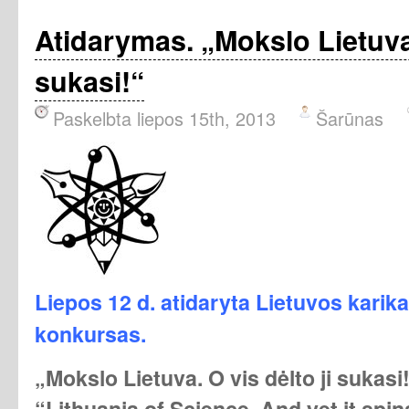
Atidarymas. „Mokslo Lietuva.
sukasi!“
Paskelbta liepos 15th, 2013
Šarūnas
Liepos 12 d. atidaryta Lietuvos karik
konkursas.
„Mokslo Lietuva. O vis dėlto ji sukasi
“Lithuania of Science. And yet it spin