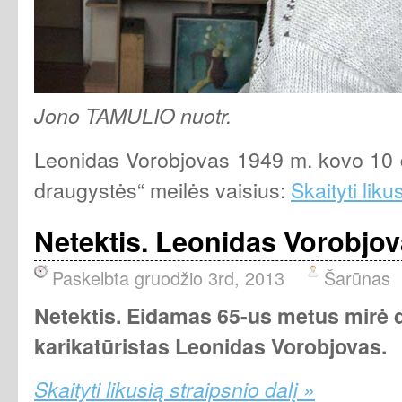
Jono TAMULIO nuotr.
Leonidas Vorobjovas 1949 m. kovo 10 d.
draugystės“ meilės vaisius:
Skaityti liku
Netektis. Leonidas Vorobjo
Paskelbta gruodžio 3rd, 2013
Šarūnas
Netektis. Eidamas 65-us metus mirė d
karikatūristas Leonidas Vorobjovas.
Skaityti likusią straipsnio dalį »