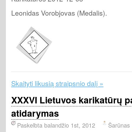
Leonidas Vorobjovas (Medalis).
Skaityti likusią straipsnio dalį »
XXXVI Lietuvos karikatūrų 
atidarymas
Paskelbta balandžio 1st, 2012
Šarūnas