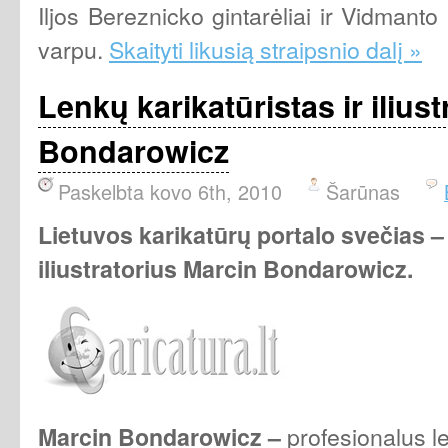
Iljos Bereznicko gintarėliai ir Vidmant
varpu.
Skaityti likusią straipsnio dalį »
Lenkų karikatūristas ir ilius
Bondarowicz
Paskelbta kovo 6th, 2010
Šarūnas
Lietuvos karikatūrų portalo svečias – 
iliustratorius Marcin Bondarowicz
.
profesionalus le
Marcin Bondarowicz
–