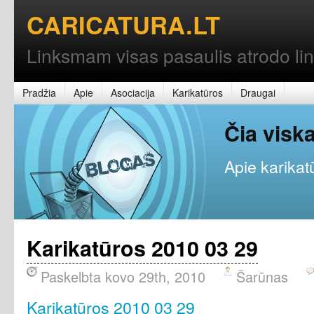
CARICATURA.LT
Linksmam visas pasaulis atrodo l
Pradžia
Apie
Asociacija
Karikatūros
Draugai
Čia vis
Apie karikatū
Karikatūros 2010 03 29
Paskelbta kovo 29th, 2010
Šarūnas
Karikatūros 2010 03 29