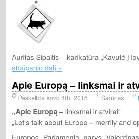
Auritas Sipaitis – karikatūra „Kavutė į l
straipsnio dalį »
Apie Europą – linksmai ir atv
Paskelbta kovo 4th, 2015
Šarūnas
linksmai ir atvirai“
„Apie Europą
–
„Let‘s talk about Europe – merrily and o
Europos Parlamento narys Valentina