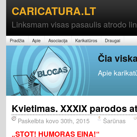
CARICATURA.LT
Linksmam visas pasaulis atrodo l
Pradžia
Apie
Asociacija
Karikatūros
Draugai
Čia vis
Apie karikatū
Kvietimas. XXXIX parodos a
Paskelbta kovo 30th, 2015
Šarūnas
„STOT! HUMORAS EINA!“