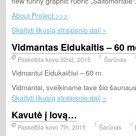
new funny graphic rubric „Saltomortale“
About Project >>>
Skaityti likusią straipsnio dalį »
Vidmantas Eidukaitis – 60 m
Paskelbta kovo 22nd, 2015
Šarūnas
Vidmantui Eidukaičiui – 60 m.
Vidmantai, sveikiname tave šio šaunaus 
Skaityti likusią straipsnio dalį »
Kavutė į lovą…
Paskelbta kovo 7th, 2015
Šarūnas