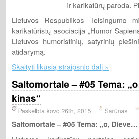
ir karikatūrų paroda. P
Lietuvos Respublikos Teisingumo min
karikatūristų asociacija „Humor Sapiens
Lietuvos humoristinių, satyrinių pieši
atidarymą.
Skaityti likusią straipsnio dalį »
Saltomortale – #05 Tema: „o
kinas“
Paskelbta kovo 26th, 2015
Šarūnas
Saltomortale – #05 Tema: „o, Dieve…
Lietuvos karikatūrų portalas carica