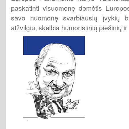
paskatinti visuomenę domėtis Europos 
savo nuomonę svarbiausių įvykių b
atžvilgiu, skelbia humoristinių piešinių i