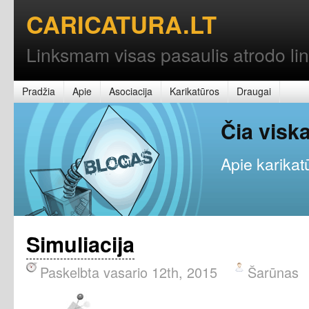
CARICATURA.LT
Linksmam visas pasaulis atrodo l
Pradžia
Apie
Asociacija
Karikatūros
Draugai
Čia vis
Apie karikatū
Simuliacija
Paskelbta vasario 12th, 2015
Šarūnas