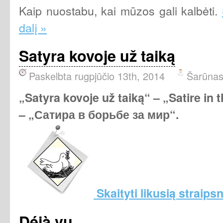
Kaip nuostabu, kai mūzos gali kalbėti.
dalį »
Satyra kovoje už taiką
Paskelbta rugpjūčio 13th, 2014
Šarūna
„Satyra kovoje už taiką“
– „Satire in 
– „Сатира в борьбе за мир“.
Skaityti likusią straipsn
Déjà vu