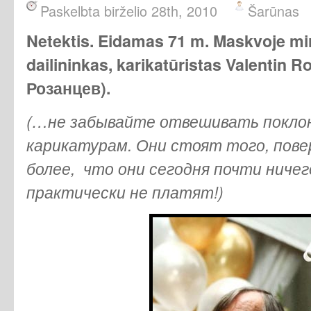
Paskelbta birželio 28th, 2010
Šarūnas
Netektis. Eidamas 71 m. Maskvoje mi
dailininkas, karikatūristas Valentin
Розанцев).
(…не забывайте отвешивать покл
карикатурам. Они стоят того, пове
более, что они сегодня почти ничег
практически не платят!)