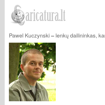
Pawel Kuczynski
lenkų dailininkas, kar
–