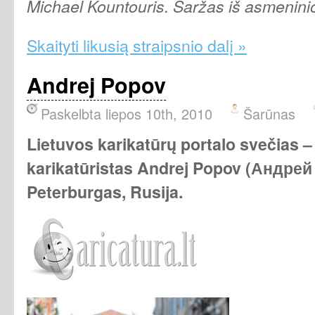
Michael Kountouris. Šaržas iš asmenini
Skaityti likusią straipsnio dalį »
Andrej Popov
Paskelbta liepos 10th, 2010
Šarūnas
Lietuvos karikatūrų portalo svečias – 
karikatūristas Andrej Popov (Андре
Peterburgas, Rusija.