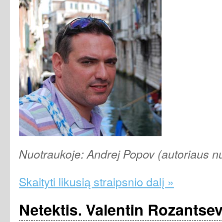
Nuotraukoje: Andrej Popov
(autoriaus n
Skaityti likusią straipsnio dalį »
Netektis. Valentin Rozantse