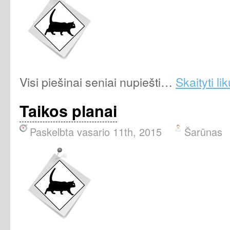
Visi piešinai seniai nupiešti…
Skaityti li
Taikos planai
Paskelbta vasario 11th, 2015
Šarūnas