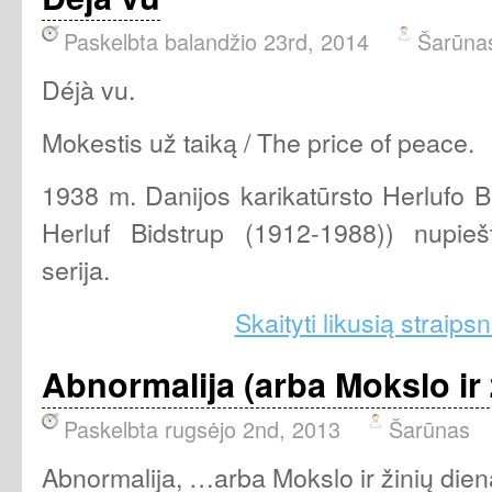
Paskelbta balandžio 23rd, 2014
Šarūna
Déjà vu.
Mokestis už taiką / The price of peace.
1938 m. Danijos karikatūrsto Herlufo B
Herluf Bidstrup (1912-1988)) nupieš
serija.
Skaityti likusią straipsn
Abnormalija (arba Mokslo ir 
Paskelbta rugsėjo 2nd, 2013
Šarūnas
Abnormalija, …arba Mokslo ir žinių dien