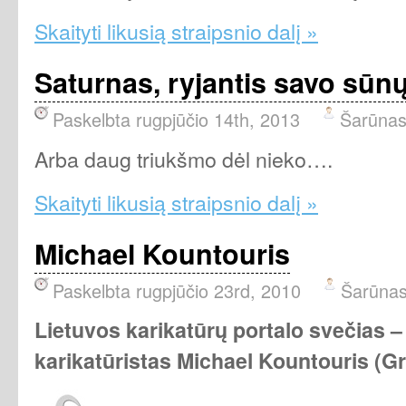
Skaityti likusią straipsnio dalį »
Saturnas, ryjantis savo sūnų
Paskelbta rugpjūčio 14th, 2013
Šarūna
Arba daug triukšmo dėl nieko….
Skaityti likusią straipsnio dalį »
Michael Kountouris
Paskelbta rugpjūčio 23rd, 2010
Šarūna
Lietuvos karikatūrų portalo svečias – 
karikatūristas Michael Kountouris
(Gr