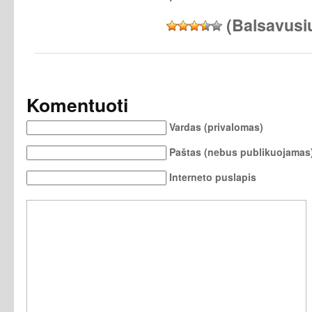
(Balsavusi
Komentuoti
Vardas (privalomas)
Paštas (nebus publikuojamas)
Interneto puslapis