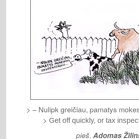
>
– Nulipk greičiau, pamatys moke
>
Get off quickly, or tax insp
pieš.
Adomas Žilin