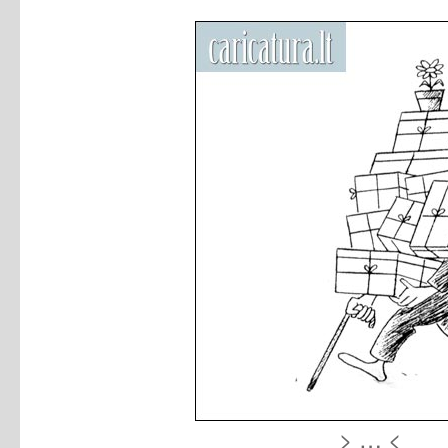
> … <