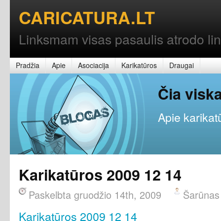
CARICATURA.LT
Linksmam visas pasaulis atrodo l
Pradžia
Apie
Asociacija
Karikatūros
Draugai
Čia vis
Apie karikatū
Karikatūros 2009 12 14
Paskelbta gruodžio 14th, 2009
Šarūnas
Karikatūros 2009 12 14