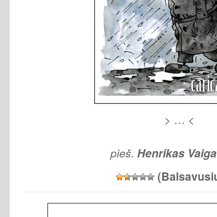
> … <
pieš.
Henrikas Vaig
(Balsavusi