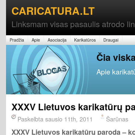
CARICATURA.LT
Linksmam visas pasaulis atrodo l
Pradžia
Apie
Asociacija
Karikatūros
Draugai
Čia vis
Apie karikatū
XXXV Lietuvos karikatūrų p
Paskelbta sausio 11th, 2011
Šarūnas
XXXV Lietuvos ka
rikatūrų paroda – 