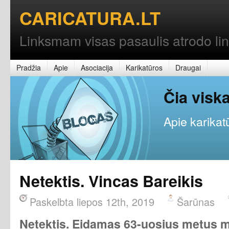
CARICATURA.LT
Linksmam visas pasaulis atrodo l
Pradžia
Apie
Asociacija
Karikatūros
Draugai
Čia vis
Apie karikatū
Netektis. Vincas Bareikis
Paskelbta liepos 12th, 2019
Šarūnas
Netektis. Eidamas 63-uosius metus mi