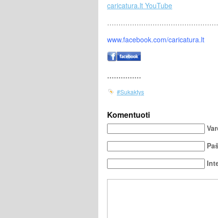
caricatura.lt YouTube
…………………………………………
www.facebook.com/caricatura.lt
……………
#Sukaktys
Komentuoti
Var
Paš
Int