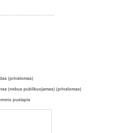
………………………………….
das (privalomas)
tas (nebus publikuojamas) (privalomas)
erneto puslapis