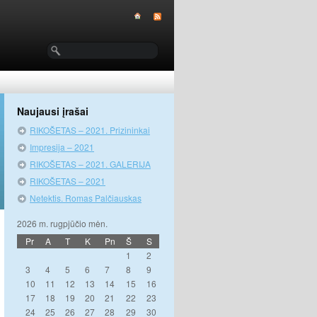
Naujausi įrašai
RIKOŠETAS – 2021. Prizininkai
Impresija – 2021
RIKOŠETAS – 2021. GALERIJA
RIKOŠETAS – 2021
Netektis. Romas Palčiauskas
2026 m. rugpjūčio mėn.
Pr
A
T
K
Pn
Š
S
1
2
3
4
5
6
7
8
9
10
11
12
13
14
15
16
17
18
19
20
21
22
23
24
25
26
27
28
29
30