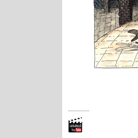
……………