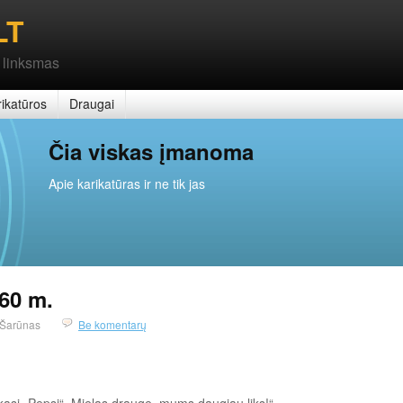
LT
 linksmas
ikatūros
Draugai
Čia viskas įmanoma
Apie karikatūras ir ne tik jas
60 m.
Šarūnas
Be komentarų
kasi „Pepsi“. Mielas drauge, mums daugiau liks!“