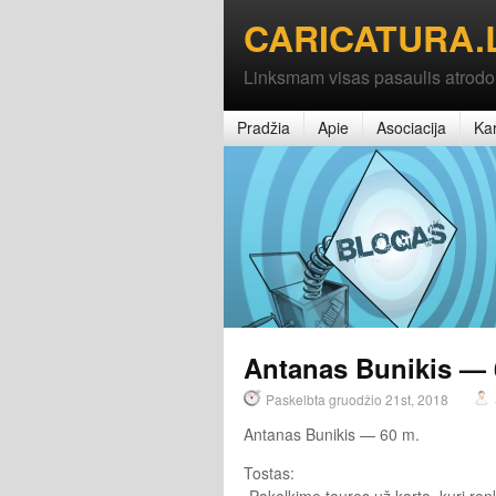
CARICATURA.
Linksmam visas pasaulis atrodo
Pradžia
Apie
Asociacija
Kar
Antanas Bunikis — 
Paskelbta gruodžio 21st, 2018
Antanas Bunikis — 60 m.
Tostas:
„Pakelkime taures už kartą, kuri ren