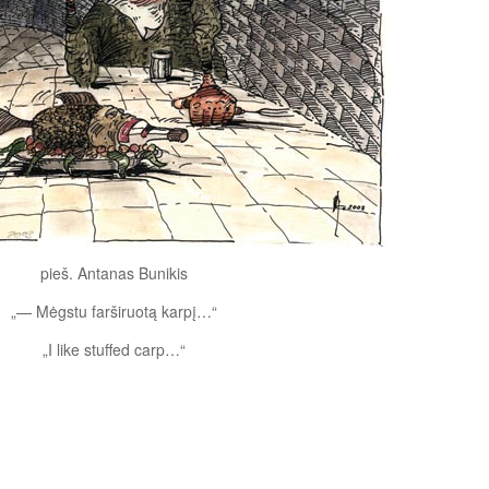
pieš. Antanas Bunikis
„— Mėgstu farširuotą karpį…“
„I like stuffed carp…“