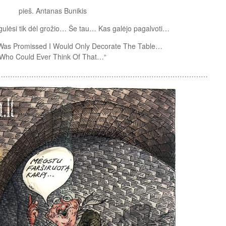
pieš. Antanas Bunikis
gulėsi tik dėl grožio… Še tau… Kas galėjo pagalvoti…
I Was Promissed I Would Only Decorate The Table…
Who Could Ever Think Of That…“
………………………………………………………………………………