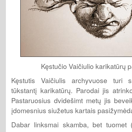
Kęstučio Vaičiulio karikatūrų 
Kęstutis Vaičiulis archyvuose turi
tūkstantį karikatūrų. Parodai jis atri
Pastaruosius dvidešimt metų jis beveik
įdomesnius siužetus kartais pasižymėda
Dabar linksmai skamba, bet tuomet (