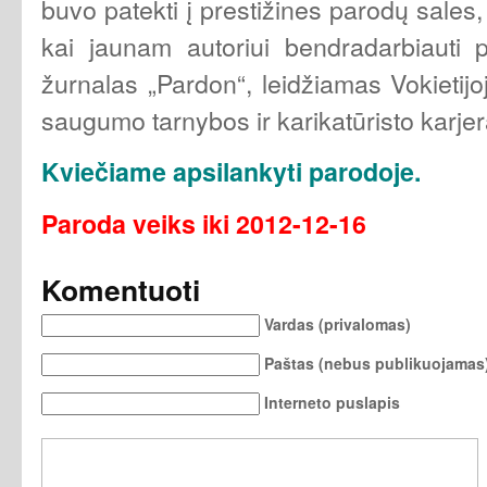
buvo patekti į prestižines parodų sales, 
kai jaunam autoriui bendradarbiauti pa
žurnalas „Pardon“, leidžiamas Vokietijo
saugumo tarnybos ir karikatūristo karjer
Kviečiame apsilankyti parodoje.
Paroda veiks iki 2012-12-16
Komentuoti
Vardas (privalomas)
Paštas (nebus publikuojamas)
Interneto puslapis