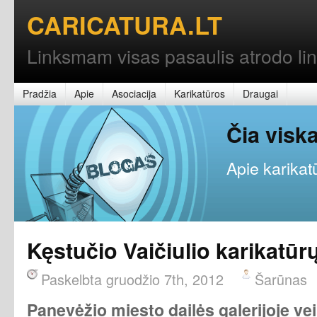
CARICATURA.LT
Linksmam visas pasaulis atrodo l
Pradžia
Apie
Asociacija
Karikatūros
Draugai
Čia vis
Apie karikatū
Kęstučio Vaičiulio karikatūr
Paskelbta gruodžio 7th, 2012
Šarūnas
Panevėžio miesto dailės galerijoje vei