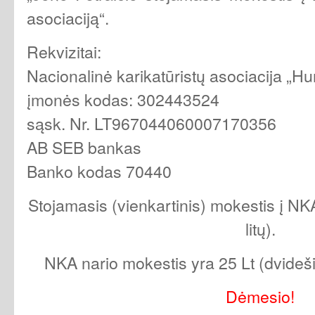
asociaciją“.
Rekvizitai:
Nacionalinė karikatūristų asociacija „H
įmonės kodas: 302443524
sąsk. Nr. LT967044060007170356
AB SEB bankas
Banko kodas 70440
Stojamasis (vienkartinis) mokestis į NK
litų).
NKA nario mokestis yra 25 Lt (dvideši
Dėmesio!