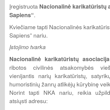
Įregistruota
Nacionalinė karikatūristų
.
Sapiens“
Kviečiame tapti Nacionalinės karikatūri
Sapiens” nariu.
Įstojimo tvarka
Nacionalinė karikatūristų asociacija
ribotos civilinės atsakomybės vie
vienijantis narių karikatūristų, satyri
humoristinių žanrų atlikėjų kūrybinę veik
Norint tapti NKA nariu, reikia užpil
atsiųsti adresu: