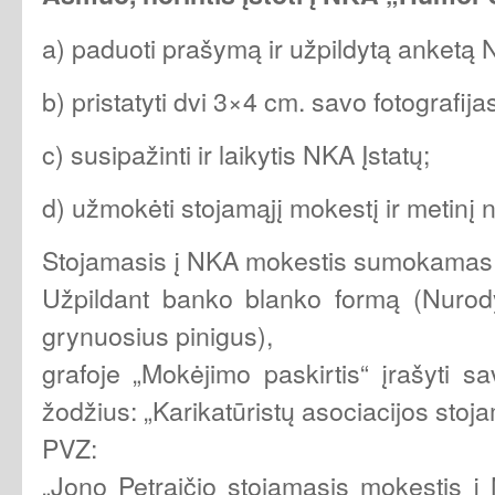
a) paduoti prašymą ir užpildytą anketą 
b) pristatyti dvi 3×4 cm. savo fotografija
c) susipažinti ir laikytis NKA Įstatų;
d) užmokėti stojamąjį mokestį ir metinį 
Stojamasis į NKA mokestis sumokamas
Užpildant banko blanko formą (Nurod
grynuosius pinigus),
grafoje „Mokėjimo paskirtis“ įrašyti s
žodžius: „Karikatūristų asociacijos stoj
PVZ:
„Jono Petraičio stojamasis mokestis į 