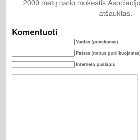
2009 metų nario mokestis Asociacij
atšauktas.
Komentuoti
Vardas (privalomas)
Paštas (nebus publikuojamas)
Interneto puslapis