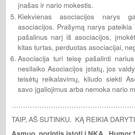
įnašas ir nario mokestis.
Kiekvienas asociacijos narys gal
asociacijos. Prašymą narys pateikia 
pašalinus narį iš asociacijos, įmokė
kitas turtas, perduotas asociacijai, ne
Asociacija turi teisę pašalinti narius
nesilaiko Asociacijos įstatų, jos val
teisėtų reikalavimų, kliudo siekti Aso
savo įgaliojimus arba nemoka nario 
………………………………………………
TAIP, AŠ SUTINKU. KĄ REIKIA DARYT
Asmuo, norintis įstoti į NKA „Humor 