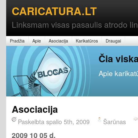
CARICATURA.LT
Linksmam visas pasaulis atrodo l
Pradžia
Apie
Asociacija
Karikatūros
Draugai
Čia vis
Apie karikatū
Asociacija
Paskelbta spalio 5th, 2009
Šarūnas
2009 10 05 d.