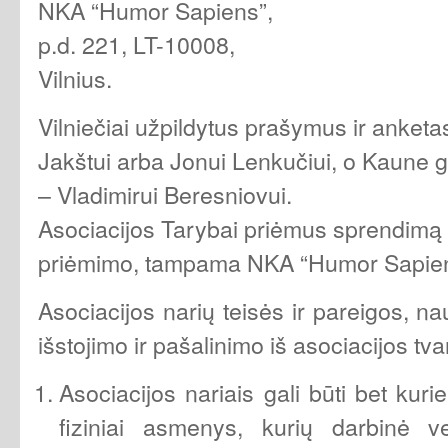
NKA “Humor Sapiens”,
p.d. 221, LT-10008,
Vilnius.
Vilniečiai užpildytus prašymus ir anketa
Jakštui arba Jonui Lenkučiui, o Kaune g
– Vladimirui Beresniovui.
Asociacijos Tarybai priėmus sprendimą 
priėmimo, tampama NKA “Humor Sapien
Asociacijos narių teisės ir pareigos, na
išstojimo ir pašalinimo iš asociacijos tv
Asociacijos nariais gali būti bet kur
fiziniai asmenys, kurių darbinė v