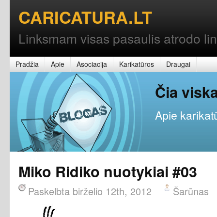
CARICATURA.LT
Linksmam visas pasaulis atrodo l
Pradžia
Apie
Asociacija
Karikatūros
Draugai
Čia vis
Apie karikatū
Miko Ridiko nuotykiai #03
Paskelbta birželio 12th, 2012
Šarūnas