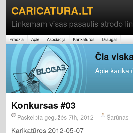
CARICATURA.LT
Linksmam visas pasaulis atrodo l
Pradžia
Apie
Asociacija
Karikatūros
Draugai
Čia vis
Apie karikatū
Konkursas #03
Paskelbta gegužės 7th, 2012
Šarūnas
Karikatūros 2012-05-07