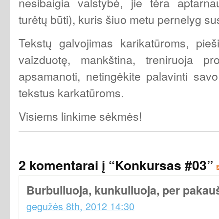
nesibaigia valstybė, jie tėra aptarna
turėtų būti), kuris šiuo metu pernelyg sus
Tekstų galvojimas karikatūroms, pie
vaizduotę, mankština, treniruoja pr
apsamanoti, netingėkite palavinti savo
tekstus karkatūroms.
Visiems linkime sėkmės!
2 komentarai į “Konkursas #03”
Burbuliuoja, kunkuliuoja, per pakaušį
gegužės 8th, 2012 14:30