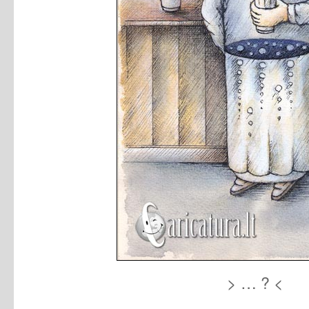
> … ? <