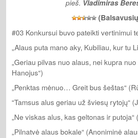
pieš.
Vladimiras Bere
(Balsavusi
#03 Konkursui buvo pateikti vertinimui te
„Alaus puta mano aky, Kubiliau, kur tu L
„Geriau pilvas nuo alaus, nei kupra nuo
Hanojus“)
„Penktas mėnuo… Greit bus šeštas“ (R
‎“Tamsus alus geriau už šviesų rytojų“ (
„Ne viskas alus, kas geltonas ir putoja“ 
„Pilnatvė alaus bokale“ (Anoniminė alau