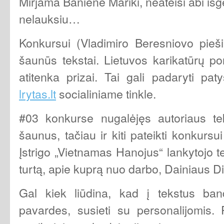
Mirjama Baniene Mariki, neateisi abi isge
nelauksiu…
Konkursui (Vladimiro Beresniovo pieši
šaunūs tekstai. Lietuvos karikatūrų p
atitenka prizai. Tai gali padaryti pat
lrytas.lt
socialiniame tinkle.
#03 konkurse nugalėjęs autoriaus te
šaunus, tačiau ir kiti pateikti konkursu
Įstrigo „Vietnamas Hanojus“ lankytojo t
turtą, apie kuprą nuo darbo, Dainiaus D
Gal kiek liūdina, kad į tekstus band
pavardes, susieti su personalijomis. P