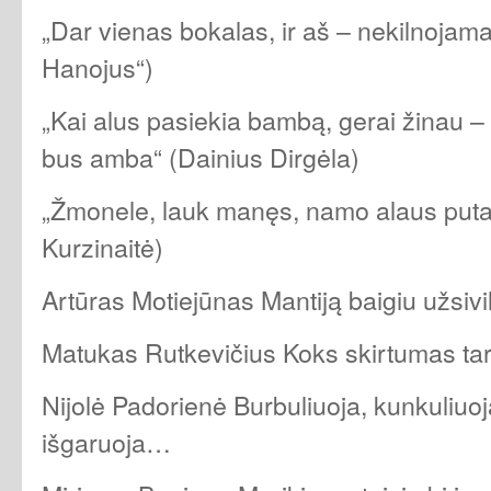
„Dar vienas bokalas, ir aš – nekilnojam
Hanojus“)
„Kai alus pasiekia bambą, gerai žinau – d
bus amba“ (Dainius Dirgėla)
„Žmonele, lauk manęs, namo alaus puta 
Kurzinaitė)
Artūras Motiejūnas Mantiją baigiu užsivil
Matukas Rutkevičius Koks skirtumas tar
Nijolė Padorienė Burbuliuoja, kunkuliuo
išgaruoja…