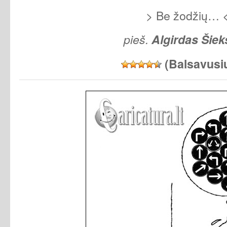
> Be žodžių… 
pieš.
Algirdas Šiek
(Balsavusi