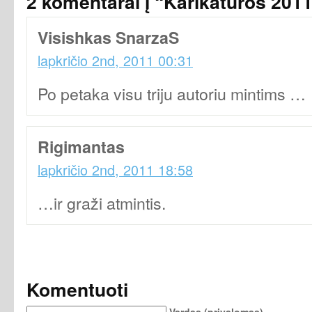
2 komentarai į “Karikatūros 201
Visishkas SnarzaS
lapkričio 2nd, 2011 00:31
Po petaka visu triju autoriu mintims …
Rigimantas
lapkričio 2nd, 2011 18:58
…ir graži atmintis.
Komentuoti
Vardas (privalomas)