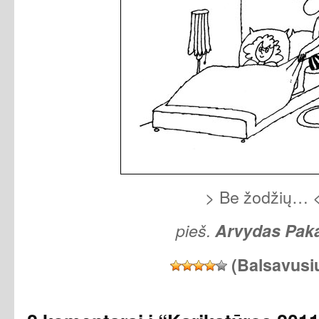
> Be žodžių… 
pieš.
Arvydas Paka
(Balsavusi