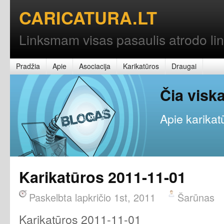
CARICATURA.LT
Linksmam visas pasaulis atrodo l
Pradžia
Apie
Asociacija
Karikatūros
Draugai
Čia vis
Apie karikatū
Karikatūros 2011-11-01
Paskelbta lapkričio 1st, 2011
Šarūnas
Karikatūros 2011-11-01