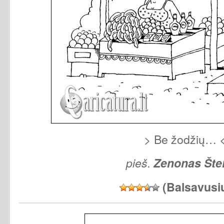
> Be žodžių… 
pieš.
Zenonas Šte
(Balsavusi