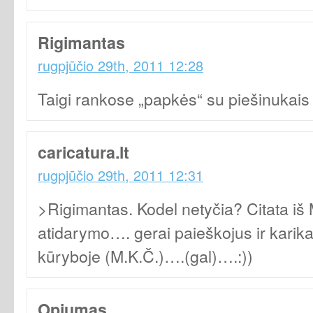
Rigimantas
rugpjūčio 29th, 2011 12:28
Taigi rankose „papkės“ su piešinukai
caricatura.lt
rugpjūčio 29th, 2011 12:31
>Rigimantas. Kodel netyčia? Citata iš 
atidarymo…. gerai paieškojus ir karika
kūryboje (M.K.Č.)….(gal)….:))
Opiumas