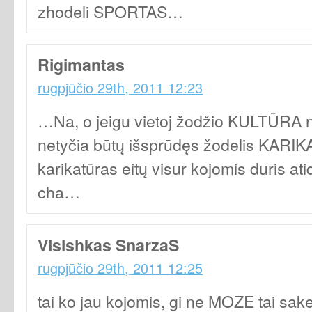
zhodeli SPORTAS…
Rigimantas
rugpjūčio 29th, 2011 12:23
…Na, o jeigu vietoj žodžio KULTŪRA n
netyčia būtų išsprūdęs žodelis KARIK
karikatūras eitų visur kojomis duris at
cha…
Visishkas SnarzaS
rugpjūčio 29th, 2011 12:25
tai ko jau kojomis, gi ne MOZE tai sa