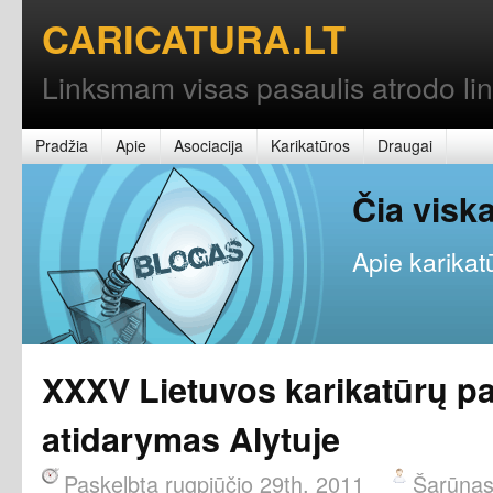
CARICATURA.LT
Linksmam visas pasaulis atrodo l
Pradžia
Apie
Asociacija
Karikatūros
Draugai
Čia vis
Apie karikatū
XXXV Lietuvos karikatūrų p
atidarymas Alytuje
Paskelbta rugpjūčio 29th, 2011
Šarūna