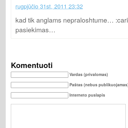
rugpjūčio 31st, 2011 23:32
kad tik anglams nepraloshtume… :caricat
pasiekimas…
Komentuoti
Vardas (privalomas)
Paštas (nebus publikuojamas)
Interneto puslapis