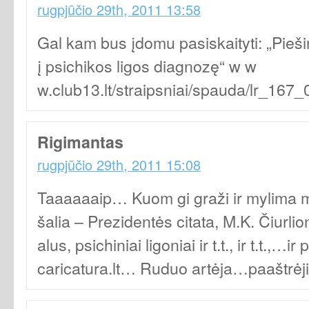
rugpjūčio 29th, 2011 13:58
Gal kam bus įdomu pasiskaityti: „Pieši
į psichikos ligos diagnozę“ w w
w.club13.lt/straipsniai/spauda/lr_167_
Rigimantas
rugpjūčio 29th, 2011 15:08
Taaaaaaip… Kuom gi graži ir mylima m
šalia – Prezidentės citata, M.K. Čiurlion
alus, psichiniai ligoniai ir t.t., ir t.t.,…i
caricatura.lt… Ruduo artėja…paaštrėj