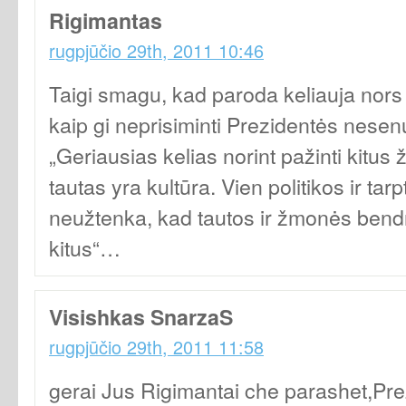
Rigimantas
rugpjūčio 29th, 2011 10:46
Taigi smagu, kad paroda keliauja nors
kaip gi neprisiminti Prezidentės nese
„Geriausias kelias norint pažinti kitus 
tautas yra kultūra. Vien politikos ir tarp
neužtenka, kad tautos ir žmonės bendra
kitus“…
Visishkas SnarzaS
rugpjūčio 29th, 2011 11:58
gerai Jus Rigimantai che parashet,Prezi