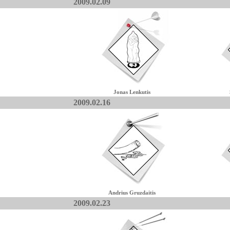
2009.02.09
Jonas Lenkutis
2009.02.16
Andrius Gruzdaitis
2009.02.23