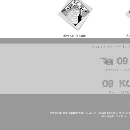
Alvydas Jonaitis
Al
G
GALLERY ***
Previous < JA
Next > MAR
E
Visos teisės saugomos. © 2007–2025 caricatura.lt. Kopij
Copyright © 2007–202