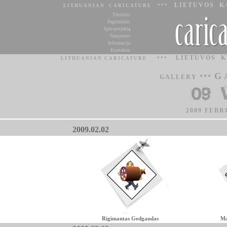
LIETUVOS K
LITHUANIAN CARICATURE ***
Titulinis
Pagrindinis
Apie projektą
Naujienos
Informacija
Kontaktai
LIETUVOS 
LITHUANIAN CARICATURE
***
G
GALLERY ***
2009 FEBR
2009.02.02
Rigimantas Gedgaudas
Ma