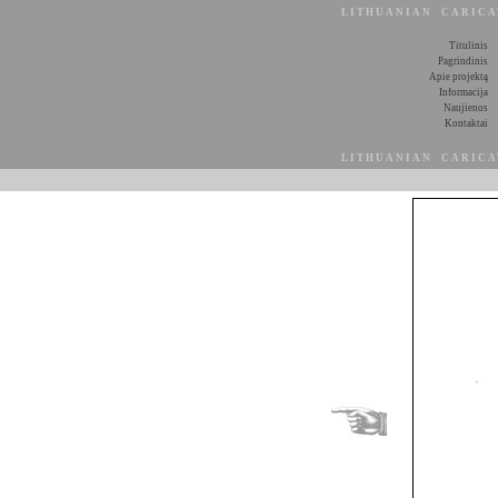
LITHUANIAN CARIC
Titulinis
Pagrindinis
Apie projektą
Informacija
Naujienos
Kontaktai
LITHUANIAN CARIC