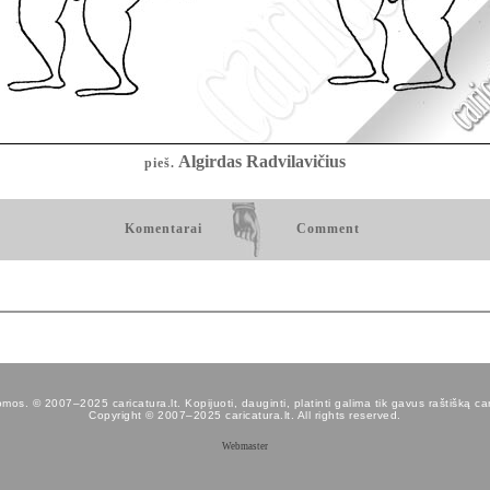
Algirdas Radvilavičius
pieš.
Komentarai
Comment
os. © 2007–2025 caricatura.lt. Kopijuoti, dauginti, platinti galima tik gavus raštišką car
Copyright © 2007–2025 caricatura.lt. All rights reserved.
Webmaster