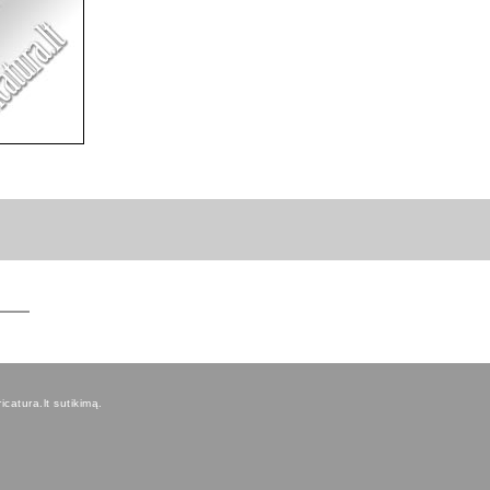
icatura.lt sutikimą.