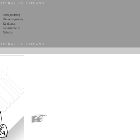
ATURAS DE LITUANO
Atsiųsti darbą
Užsakyti piešinį
Konkursai
Autorinė teisė
Galerija
ATURAS DE LITUANO