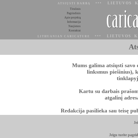
LIETUVOS K
ATSIŲSTI DARBĄ ***
Titulinis
Pagrindinis
Apie projektą
Informacija
Naujienos
Kontaktai
LIETUVOS K
LITHUANIAN CARICATURE ***
At
Mums galima atsiųsti savo 
linksmus piešinius), 
tinklapy
Kartu su darbais prašome
atgalinį adres
Redakcija pasilieka sau teisę pu
Je
Jeigu turite page