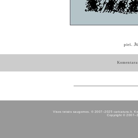
Ju
pieš.
Komentara
Visos teisės saugomos. © 2007–2025 caricatura.lt. Kopij
Copyright © 2007–202