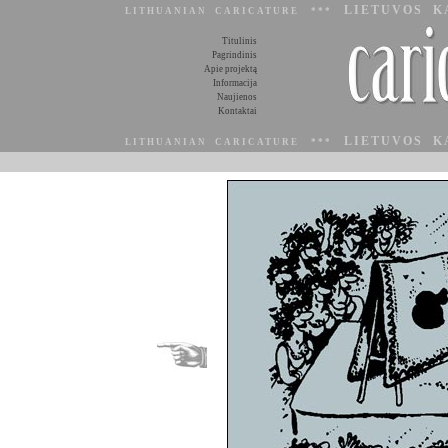
LIETUVOS K
LITHUANIAN CARICATURE ***
Titulinis
Pagrindinis
Apie projektą
Informacija
Naujienos
Kontaktai
LIETUVOS K
LITHUANIAN CARICATURE ***