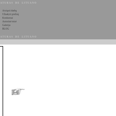
ATURAS DE LITUANO
Atsiųsti darbą
Užsakyti piešinį
Konkursai
Autorinė teisė
Galerija
BLOG
ATURAS DE LITUANO