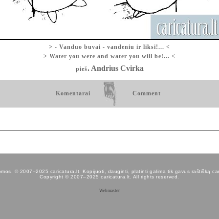
> - Vanduo buvai - vandeniu ir liksi!... <
> Water you were and water you will be!... <
. Andrius Cvirka
pieš
Komentarai
Comment
os. © 2007–2025 caricatura.lt. Kopijuoti, dauginti, platinti galima tik gavus raštišką car
Copyright © 2007–2025 caricatura.lt. All rights reserved.
Webmaster