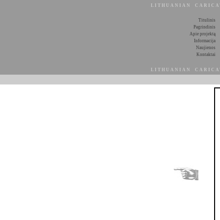
LITHUANIAN CARIC
Titulinis
Pagrindinis
Apie projektą
Informacija
Naujienos
Kontaktai
LITHUANIAN CARIC