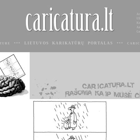
At
Už
Ko
Au
Ga
LIETUVOS KARIKATŪRŲ PORTALAS
ATURE ***
*** CARIC