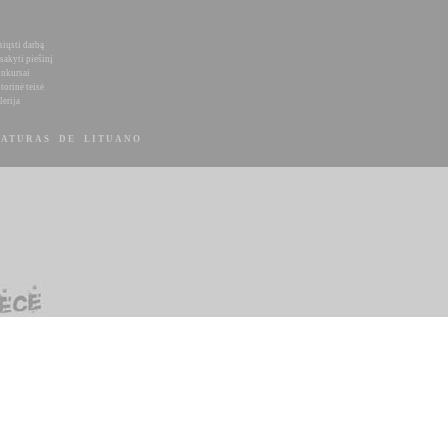
siųsti darbą
sakyti piešinį
nkursai
torinė teisė
lerija
ATURAS DE LITUANO