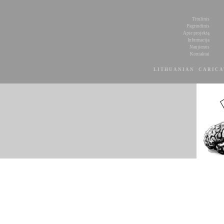
Titulinis
Pagrindinis
Apie projektą
Informacija
Naujienos
Kontaktai
LITHUANIAN CARIC