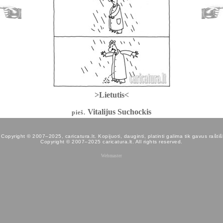
>Lietutis<
Vitalijus Suchockis
pieš.
opyright © 2007–2025, caricatura.lt. Kopijuoti, dauginti, platinti galima tik gavus raštišk
Copyright © 2007–2025 caricatura.lt. All rights reserved.
Webmaster