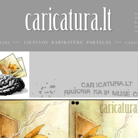
At
Už
Ko
Au
Ga
LIETUVOS KARIKATŪRŲ PORTALAS
ATURE ***
*** CARIC