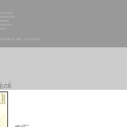
siųsti darbą
sakyti piešinį
nkursai
torinė teisė
lerija
ATURAS DE LITUANO