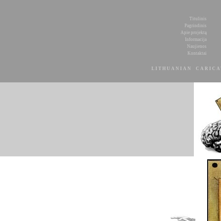
Titulinis
Pagrindinis
Apie projektą
Informacija
Naujienos
Kontaktai
LITHUANIAN CARIC