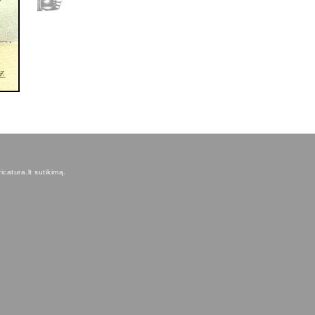
icatura.lt sutikimą.