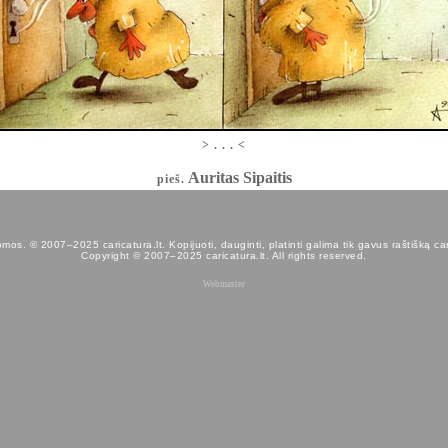
> . . . <
Auritas Sipaitis
pieš.
os. © 2007–2025 caricatura.lt. Kopijuoti, dauginti, platinti galima tik gavus raštišką car
Copyright © 2007–2025 caricatura.lt. All rights reserved.
Webmaster