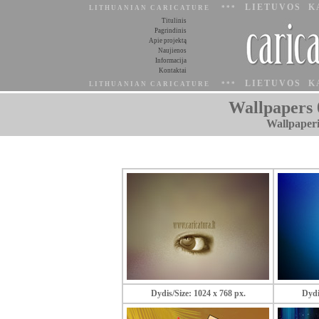
LIETUVOS K
LITHUANIAN CARICATURE ***
Titulinis
Pagrindinis
Apie projektą
Naujienos
Informacija
Kontaktai
LIETUVOS K
LITHUANIAN CARICATURE ***
Wallpapers 
Wallpaperi
Dydis/Size: 1024 x 768 px.
Dydi