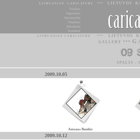
LIETUVOS K
LITHUANIAN CARICATURE ***
Titulinis
Pagrindinis
Apie projektą
Naujienos
Informacija
Kontaktai
LIETUVOS 
LITHUANIAN CARICATURE
***
G
GALLERY ***
SPALIS -
2009.10.05
Antanas Bunikis
2009.10.12