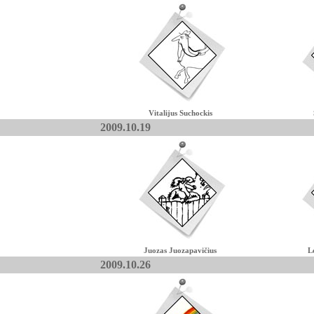
Vitalijus Suchockis
2009.10.19
Juozas Juozapavičius
L
2009.10.26