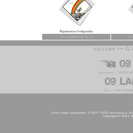
Rigimantas Gedgaudas
www.caricatura.lt/BLOG >>>
www
G
GALLERY ***
Previous < SEPTE
Next > NOVEMB
E
Visos teisės saugomos. © 2007–2025 caricatura.lt. Kopij
Copyright © 2007–202