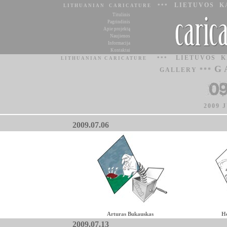
LIETUVOS K
LITHUANIAN CARICATURE ***
Titulinis
Pagrindinis
Apie projektą
Naujienos
Informacija
Kontaktai
LIETUVOS 
LITHUANIAN CARICATURE
***
G
GALLERY ***
2009 
2009.07.06
Arturas Bukauskas
He
2009.07.13