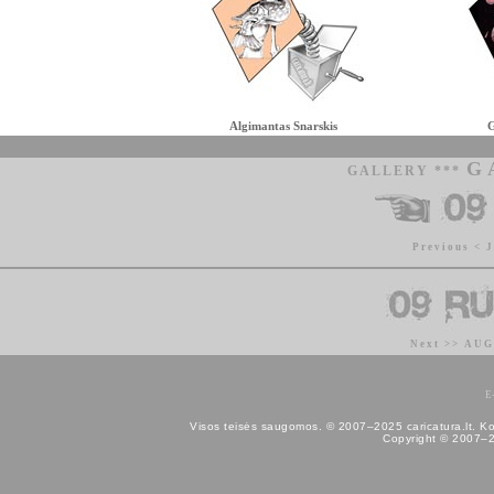
Algimantas Snarskis
G
G
GALLERY ***
Previous < 
Next >> AU
E
Visos teisės saugomos. © 2007–2025 caricatura.lt. Kopij
Copyright © 2007–202