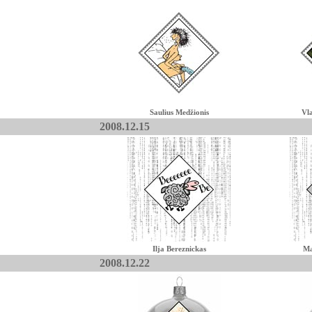
Saulius Medžionis
Vl
2008.12.15
Ilja Bereznickas
Ma
2008.12.22