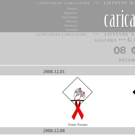
LIETUVOS K
LITHUANIAN CARICATURE ***
Titulinis
Pagrindinis
Apie projektą
Naujienos
Informacija
Kontaktai
LIETUVOS 
LITHUANIAN CARICATURE
***
G
GALLERY ***
DECEM
2008.12.01
Jonas Varnas
2008.12.08