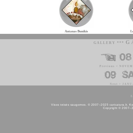
Antanas Bunikis
L
G
GALLERY ***
Previous < NOVEM
Next > JANU
E
Visos teisės saugomos. © 2007–2025 caricatura.lt. Kopij
Copyright © 2007–202