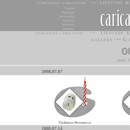
LIETUVOS K
LITHUANIAN CARICATURE ***
Titulinis
Pagrindinis
Apie projektą
Naujienos
Informacija
Kontaktai
LIETUVOS 
LITHUANIAN CARICATURE
***
G
GALLERY ***
2008 
2008.07.07
Vladimiras Beresniovas
2008.07.14