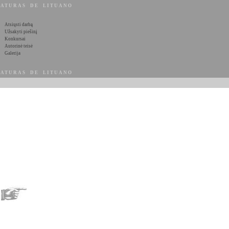
ATURAS DE LITUANO
Atsiųsti darbą
Užsakyti piešinį
Konkursai
Autorinė teisė
Galerija
ATURAS DE LITUANO