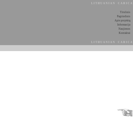
LITHUANIAN CARIC
Titulinis
Pagrindinis
Apie projektą
Informacija
Naujienos
Kontaktai
LITHUANIAN CARIC