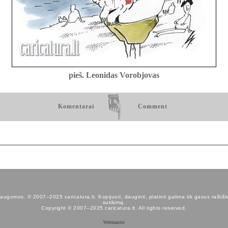
pieš. Leonidas Vorobjovas
Komentarai
Comment
augomos. © 2007–2025 caricatura.lt. Kopijuoti, dauginti, platinti galima tik gavus raštišk
sutikimą.
Copyright © 2007–2025 caricatura.lt. All rights reserved.
Webmaster