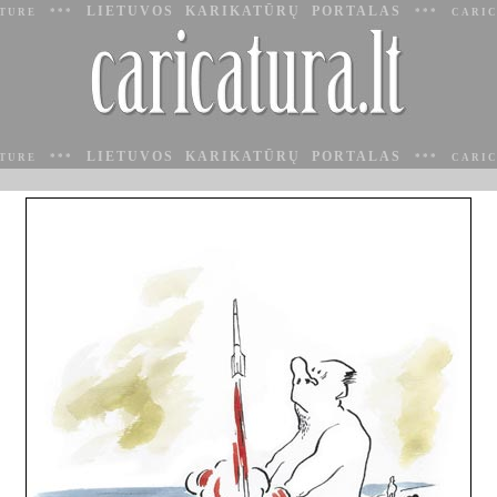
LIETUVOS KARIKATŪRŲ PORTALAS
ATURE ***
*** CARIC
LIETUVOS KARIKATŪRŲ PORTALAS
ATURE ***
*** CARIC