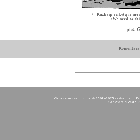
>- Kažkaip reikėtų ir mum
>We need to th
G
pieš.
Komentara
Visos teisės saugomos. © 2007–2025 caricatura.lt. Kopij
Copyright © 2007–202