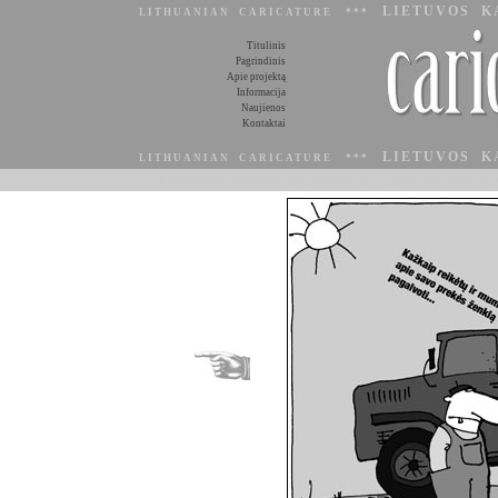
LIETUVOS K
LITHUANIAN CARICATURE ***
Titulinis
Pagrindinis
Apie projektą
Informacija
Naujienos
Kontaktai
LIETUVOS K
LITHUANIAN CARICATURE ***
Karikatūra Asenizacija, Sanitary brigade caricature, 