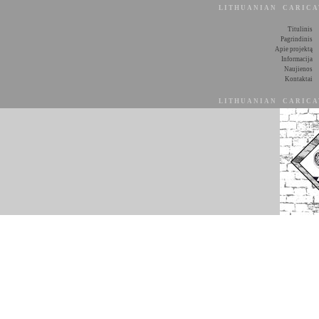
LITHUANIAN CARIC
Titulinis
Pagrindinis
Apie projektą
Informacija
Naujienos
Kontaktai
LITHUANIAN CARIC