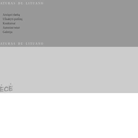
ATURAS DE LITUANO
Atsiųsti darbą
Užsakyti piešinį
Konkursai
Autorinė teisė
Galerija
ATURAS DE LITUANO