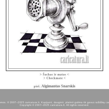
>
Šachas ir matas
<
>
Checkmate
<
Algimantas Snarskis
pieš.
os. © 2007–2025 caricatura.lt. Kopijuoti, dauginti, platinti galima tik gavus raštišką car
Copyright © 2007–2025 caricatura.lt. All rights reserved.