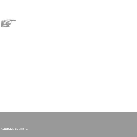
icatura.lt sutikimą.