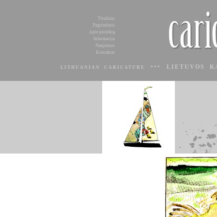
Titulinis
Pagrindinis
Apie projektą
Informacija
Naujienos
Kontaktai
LIETUVOS K
LITHUANIAN CARICATURE ***