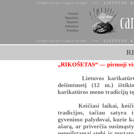
LIETUVOS K
LITHUANIAN CARICATURE ***
Titulinis
Pagrindinis
Naujienos
Informacija
Kontaktai
LIETUVOS K
LITHUANIAN CARICATURE ***
R
„RIKOŠETAS“ — pirmoji virt
Lietuvos karikatūrų por
dešimtmetį (12 m.) ištiki
karikatūros meno tradicijų tę
Keičiasi laikai, keičiasi 
tradicijos, tačiau satyra
gyvenimo palydovai, kurie ka
ašarą, ar priverčia susimąstyt
nenuilstamai stebi ir nustat