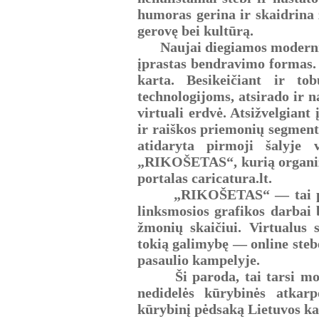
humoras gerina ir skaidrina
gerovę bei kultūrą.
Naujai diegiamos modernios 
įprastas bendravimo formas. 
karta. Besikeičiant ir tob
technologijoms, atsirado ir 
virtuali erdvė. Atsižvelgiant 
ir raiškos priemonių segmentą
atidaryta pirmoji šalyje 
„RIKOŠETAS“, kurią organiza
portalas caricatura.lt.
„RIKOŠETAS“ — tai pirmas
linksmosios grafikos darbai
žmonių skaičiui. Virtualus s
tokią galimybę — online steb
pasaulio kampelyje.
Ši paroda, tai tarsi mome
nedidelės kūrybinės atkarp
kūrybinį pėdsaką Lietuvos k