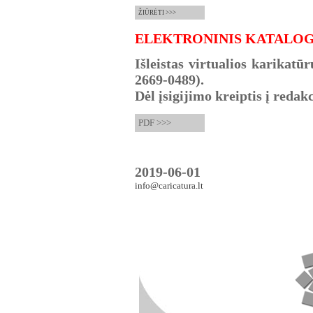
ŽIŪRĖTI >>>
ELEKTRONINIS KATALO
Išleistas virtualios karikatū
2669-0489).
Dėl įsigijimo kreiptis į redakc
PDF >>>
2019-06-01
info@caricatura.lt