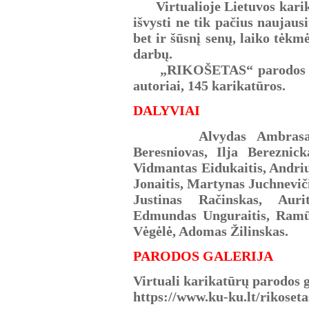
Virtualioje Lietuvos kari
išvysti ne tik pačius naujaus
bet ir šūsnį senų, laiko tėkm
darbų.
„RIKOŠETAS“ parodos darb
autoriai, 145 karikatūros.
DALYVIAI
Alvydas Ambrasas, Ant
Beresniovas, Ilja Bereznick
Vidmantas Eidukaitis, Andriu
Jonaitis, Martynas Juchnevič
Justinas Račinskas, Auri
Edmundas Unguraitis, Ramūn
Vėgėlė, Adomas Žilinskas.
PARODOS GALERIJA
Virtuali karikatūrų parodos g
https://www.ku-ku.lt/rikoset